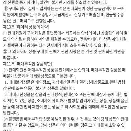
래 진행을 중지하거나, 확인이 불가한 거래를 취소할 수 있습니다.

 ⑥ 구매회원이 실제로 결제하는 금액은 판매회원이 정한 공급금액이며 구매
회원에게 발행되는 구매증빙서(세금계산서, 신용카드매출전표, 현금영수증 
등)은 실구매액으로 발행됩니다.

제10조 [데이터 상품의 계약]

① 판매회원과 구매회원은 플랫폼에서 제공하는 양식이 아닌 상호협의하여 별
도의 양식을 이용하여 계약을 체결할 수 있으며, 맞춤형 데이터 상품 계약 체결 
시 플랫폼이 제공하는 외부 전자계약 서비스를 이용할 수 있습니다.

② 그 외 데이터 상품 구매 및 판매에 관한 사항은 본 약관 및 판매회원 약관을 
따릅니다

제11조 [매매부적합 상품제한] 

 ① 판매회원은 매매부적합 상품을 판매해서는 안되며, 매매부적합 상품은 매
매불가상품과 매매제한상품으로 구분합니다.

  1. 매매불가상품은 개인정보, 지식재산권 등의 권리침해상품으로 관련 법령
상 판매 또는 유통이 불가한 상품을 말합니다.

  2. 매매제한상품은 상품의 판매방식, 판매장소 또는 판매 대상자 등에 대한 법
적 제한이 있는 상품, 소비자에게 피해가 발생할 염려가 있는 상품, 상품에 음란
물 등에 대한 법적 제한이 있는 상품, 기타 사회통념상 매매에 부적합한 상품을 
말합니다.

 ② 플랫폼은 매매부적합 상품이 발견된 경우, 사전 통보 없이 당해 상품의 판매
를 중지시킬 수 있으며, 당해 상품이 이미 판매된 경우 그 거래를 취소할 수 있