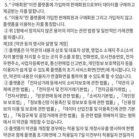
  5. “구매회원”이란 플랫폼에 가입하여 판매회원으로부터 데이터를 구매하고 
제공받는 자를 말합니다.

  6. “이용자”란 플랫폼에 가입한 판매회원과 구매회원 그리고 가입하지 않고 
플랫폼을 이용하는 자를 통칭합니다.

 ② 위 1항에서 정의되지 않은 용어의 의미는 관련 법령 및 일반적인 거래관행
을 따릅니다.

제3조 [약관 등의 명시와 설명 및 개정] 

 ① 플랫폼은 이 약관의 내용과 상호 및 대표자 성명, 영업소 소재지 주소(소비
자의 불만을 처리할 수 있는 곳의 주소를 포함), 전화번호, 모사전송번호, 전자
우편주소, 사업자등록번호, 통신판매업 신고번호, 개인정보 보호책임자 등을 
이용자가 쉽게 알 수 있도록 플랫폼의 초기 서비스화면(전면)에 게시합니다. 다
만, 약관의 내용은 이용자가 연결화면을 통하여 볼 수 있도록 할 수 있습니다.

 ② 플랫폼은 「전자상거래 등에서의 소비자보호에 관한 법률」, 「약관의 규
제에 관한 법률」, 「전자문서 및 전자거래기본법」, 「전자금융거래법」, 
「전자서명법」, 「방문판매 등에 관한 법률」, 「소비자기본법」, 「개인정
보 보호법」, 「정보통신망 이용촉진 및 정보보호 등에 관한 법률」, 「신용정
보의 이용 및 보호에 관한 법률」, 「데이터 산업진흥 및 이용촉진에 관한 기본
법」, 「독점규제 및 공정거래에 관한 법률」 등 관련 법을 위배하지 않는 범위
에서 이 약관을 개정할 수 있습니다.

 ③ 플랫폼이 약관을 개정할 경우에는 적용 일자 및 개정사유를 명시하여 현행 
약관과 함께 플랫폼 초기화면에 그 적용일자 7일 이전부터 적용일자 전일까지 