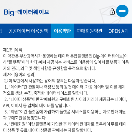
바
바
바
로
로
로
가
가
가
맵
공공데이터 이용정책
이용약관
판매회원약관
OPEN API
기
기
기
제1조 [목적] 

이 약관은 부산광역시가 운영하는 데이터 통합플랫폼인 Big-데이터웨이브(이
하“플랫폼”이라 한다)에서 제공하는 서비스를 이용함에 있어서 플랫폼과 이용
자의 권리, 의무 및 책임사항을 규정함을 목적으로 합니다. 

제2조 [용어의 정의]

 ① 이 약관에서 사용하는 용어의 정의는 다음과 같습니다.

  1. “데이터”란 관찰이나 측정값 등의 원천 데이터, 가공 데이터 및 이를 체계
적으로 생산, 수집, 축적한 데이터베이스를 말합니다.

  2. “데이터 상품”이란 판매회원과 구매회원 사이의 거래에 제공되는 데이터, 
API, 이미지 등 일체의 데이터를 말합니다.

  3. “회원”이란 플랫폼에 가입하여 플랫폼 서비스를 이용하는 자로 판매회원
과 구매회원을 통칭합니다.

  4. “판매회원”이란 플랫폼에 가입한 후 데이터 판매자로 등록하여 무료 데이
터 상품 및 유료 데이터 상품을 판매하는 자를 말합니다.
