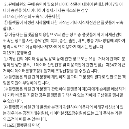
  2. 판매회원의 구매 승인이 필요한 데이터 상품에 대하여 판매회원이 7일 이
내에 승인을 하지 아니하여 결제가 자동 취소되는 경우

제14조 [저작권의 귀속 및 이용제한]

 ① 플랫폼이 작성한 저작물에 대한 저작권 기타 지식재산권은 플랫폼에 귀속
합니다.

 ② 이용자는 플랫폼을 이용함으로써 얻은 정보 중 플랫폼에게 지식재산권이 
귀속된 정보를 사전 승낙 없이 복제, 송신, 출판, 배포, 방송 기타 방법에 의하여 
영리목적으로 이용하거나 제3자에게 이용하게 해서는 안됩니다.

제15조 [분쟁해결]

 ① 회원 간의 데이터 상품 및 용역 등에 관한 정보 또는 유통·거래에 관하여 분
쟁이 발생한 경우, 「데이터 산업진흥 및 이용촉진에 관한 법률」 제34조에 근
거하여 데이터분쟁조정위원회에 조정신청을 할 수 있습니다.

 ② 플랫폼은 회원 간의 분쟁에 개입하지 않으며 그 분쟁의 결과로 인한 모든 책
임은 회원이 부담해야 합니다.

 ③ 플랫폼은 회원 간의 분쟁과 관련하여 플랫폼이 제3자에게 손해를 배상하거
나 기타 비용을 지출한 경우 플랫폼은 귀책사유 있는 자에게 구상권을 행사할 
수 있습니다.

 ④ 플랫폼과 회원 간에 발생한 분쟁과 관련하여 이용자의 피해구제신청이 있
는 경우에는 공정거래위원회, 데이터분쟁조정위원회 또는 그에 준하는 기관
의 조정에 따를 수 있습니다.

제16조 [플랫폼의 면책]
