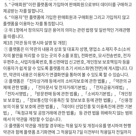
  5. “구매회원”이란 플랫폼에 가입하여 판매회원으로부터 데이터를 구매하고 
제공받는 자를 말합니다.

  6. “이용자”란 플랫폼에 가입한 판매회원과 구매회원 그리고 가입하지 않고 
플랫폼을 이용하는 자를 통칭합니다.

 ② 위 1항에서 정의되지 않은 용어의 의미는 관련 법령 및 일반적인 거래관행
을 따릅니다.

제3조 [약관 등의 명시와 설명 및 개정] 

 ① 플랫폼은 이 약관의 내용과 상호 및 대표자 성명, 영업소 소재지 주소(소비
자의 불만을 처리할 수 있는 곳의 주소를 포함), 전화번호, 모사전송번호, 전자
우편주소, 사업자등록번호, 통신판매업 신고번호, 개인정보 보호책임자 등을 
이용자가 쉽게 알 수 있도록 플랫폼의 초기 서비스화면(전면)에 게시합니다. 다
만, 약관의 내용은 이용자가 연결화면을 통하여 볼 수 있도록 할 수 있습니다.

 ② 플랫폼은 「전자상거래 등에서의 소비자보호에 관한 법률」, 「약관의 규
제에 관한 법률」, 「전자문서 및 전자거래기본법」, 「전자금융거래법」, 
「전자서명법」, 「방문판매 등에 관한 법률」, 「소비자기본법」, 「개인정
보 보호법」, 「정보통신망 이용촉진 및 정보보호 등에 관한 법률」, 「신용정
보의 이용 및 보호에 관한 법률」, 「데이터 산업진흥 및 이용촉진에 관한 기본
법」, 「독점규제 및 공정거래에 관한 법률」 등 관련 법을 위배하지 않는 범위
에서 이 약관을 개정할 수 있습니다.

 ③ 플랫폼이 약관을 개정할 경우에는 적용 일자 및 개정사유를 명시하여 현행 
약관과 함께 플랫폼 초기화면에 그 적용일자 7일 이전부터 적용일자 전일까지 