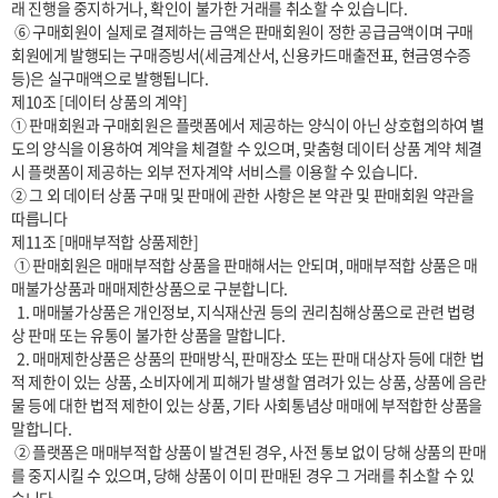
래 진행을 중지하거나, 확인이 불가한 거래를 취소할 수 있습니다.

 ⑥ 구매회원이 실제로 결제하는 금액은 판매회원이 정한 공급금액이며 구매
회원에게 발행되는 구매증빙서(세금계산서, 신용카드매출전표, 현금영수증 
등)은 실구매액으로 발행됩니다.

제10조 [데이터 상품의 계약]

① 판매회원과 구매회원은 플랫폼에서 제공하는 양식이 아닌 상호협의하여 별
도의 양식을 이용하여 계약을 체결할 수 있으며, 맞춤형 데이터 상품 계약 체결 
시 플랫폼이 제공하는 외부 전자계약 서비스를 이용할 수 있습니다.

② 그 외 데이터 상품 구매 및 판매에 관한 사항은 본 약관 및 판매회원 약관을 
따릅니다

제11조 [매매부적합 상품제한] 

 ① 판매회원은 매매부적합 상품을 판매해서는 안되며, 매매부적합 상품은 매
매불가상품과 매매제한상품으로 구분합니다.

  1. 매매불가상품은 개인정보, 지식재산권 등의 권리침해상품으로 관련 법령
상 판매 또는 유통이 불가한 상품을 말합니다.

  2. 매매제한상품은 상품의 판매방식, 판매장소 또는 판매 대상자 등에 대한 법
적 제한이 있는 상품, 소비자에게 피해가 발생할 염려가 있는 상품, 상품에 음란
물 등에 대한 법적 제한이 있는 상품, 기타 사회통념상 매매에 부적합한 상품을 
말합니다.

 ② 플랫폼은 매매부적합 상품이 발견된 경우, 사전 통보 없이 당해 상품의 판매
를 중지시킬 수 있으며, 당해 상품이 이미 판매된 경우 그 거래를 취소할 수 있