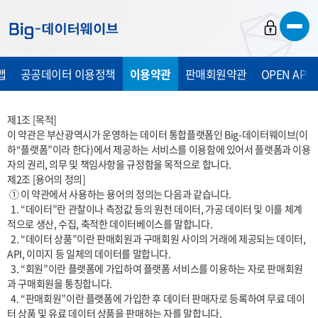
바
바
바
로
로
로
가
가
가
맵
공공데이터 이용정책
이용약관
판매회원약관
OPEN API
기
기
기
제1조 [목적] 

이 약관은 부산광역시가 운영하는 데이터 통합플랫폼인 Big-데이터웨이브(이
하“플랫폼”이라 한다)에서 제공하는 서비스를 이용함에 있어서 플랫폼과 이용
자의 권리, 의무 및 책임사항을 규정함을 목적으로 합니다. 

제2조 [용어의 정의]

 ① 이 약관에서 사용하는 용어의 정의는 다음과 같습니다.

  1. “데이터”란 관찰이나 측정값 등의 원천 데이터, 가공 데이터 및 이를 체계
적으로 생산, 수집, 축적한 데이터베이스를 말합니다.

  2. “데이터 상품”이란 판매회원과 구매회원 사이의 거래에 제공되는 데이터, 
API, 이미지 등 일체의 데이터를 말합니다.

  3. “회원”이란 플랫폼에 가입하여 플랫폼 서비스를 이용하는 자로 판매회원
과 구매회원을 통칭합니다.

  4. “판매회원”이란 플랫폼에 가입한 후 데이터 판매자로 등록하여 무료 데이
터 상품 및 유료 데이터 상품을 판매하는 자를 말합니다.
