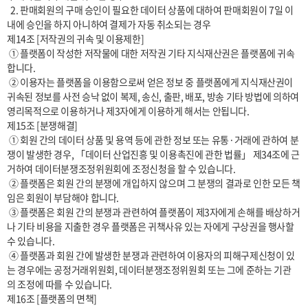
  2. 판매회원의 구매 승인이 필요한 데이터 상품에 대하여 판매회원이 7일 이
내에 승인을 하지 아니하여 결제가 자동 취소되는 경우

제14조 [저작권의 귀속 및 이용제한]

 ① 플랫폼이 작성한 저작물에 대한 저작권 기타 지식재산권은 플랫폼에 귀속
합니다.

 ② 이용자는 플랫폼을 이용함으로써 얻은 정보 중 플랫폼에게 지식재산권이 
귀속된 정보를 사전 승낙 없이 복제, 송신, 출판, 배포, 방송 기타 방법에 의하여 
영리목적으로 이용하거나 제3자에게 이용하게 해서는 안됩니다.

제15조 [분쟁해결]

 ① 회원 간의 데이터 상품 및 용역 등에 관한 정보 또는 유통·거래에 관하여 분
쟁이 발생한 경우, 「데이터 산업진흥 및 이용촉진에 관한 법률」 제34조에 근
거하여 데이터분쟁조정위원회에 조정신청을 할 수 있습니다.

 ② 플랫폼은 회원 간의 분쟁에 개입하지 않으며 그 분쟁의 결과로 인한 모든 책
임은 회원이 부담해야 합니다.

 ③ 플랫폼은 회원 간의 분쟁과 관련하여 플랫폼이 제3자에게 손해를 배상하거
나 기타 비용을 지출한 경우 플랫폼은 귀책사유 있는 자에게 구상권을 행사할 
수 있습니다.

 ④ 플랫폼과 회원 간에 발생한 분쟁과 관련하여 이용자의 피해구제신청이 있
는 경우에는 공정거래위원회, 데이터분쟁조정위원회 또는 그에 준하는 기관
의 조정에 따를 수 있습니다.

제16조 [플랫폼의 면책]
