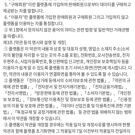
  5. “구매회원”이란 플랫폼에 가입하여 판매회원으로부터 데이터를 구매하고 
제공받는 자를 말합니다.

  6. “이용자”란 플랫폼에 가입한 판매회원과 구매회원 그리고 가입하지 않고 
플랫폼을 이용하는 자를 통칭합니다.

 ② 위 1항에서 정의되지 않은 용어의 의미는 관련 법령 및 일반적인 거래관행
을 따릅니다.

제3조 [약관 등의 명시와 설명 및 개정] 

 ① 플랫폼은 이 약관의 내용과 상호 및 대표자 성명, 영업소 소재지 주소(소비
자의 불만을 처리할 수 있는 곳의 주소를 포함), 전화번호, 모사전송번호, 전자
우편주소, 사업자등록번호, 통신판매업 신고번호, 개인정보 보호책임자 등을 
이용자가 쉽게 알 수 있도록 플랫폼의 초기 서비스화면(전면)에 게시합니다. 다
만, 약관의 내용은 이용자가 연결화면을 통하여 볼 수 있도록 할 수 있습니다.

 ② 플랫폼은 「전자상거래 등에서의 소비자보호에 관한 법률」, 「약관의 규
제에 관한 법률」, 「전자문서 및 전자거래기본법」, 「전자금융거래법」, 
「전자서명법」, 「방문판매 등에 관한 법률」, 「소비자기본법」, 「개인정
보 보호법」, 「정보통신망 이용촉진 및 정보보호 등에 관한 법률」, 「신용정
보의 이용 및 보호에 관한 법률」, 「데이터 산업진흥 및 이용촉진에 관한 기본
법」, 「독점규제 및 공정거래에 관한 법률」 등 관련 법을 위배하지 않는 범위
에서 이 약관을 개정할 수 있습니다.

 ③ 플랫폼이 약관을 개정할 경우에는 적용 일자 및 개정사유를 명시하여 현행 
약관과 함께 플랫폼 초기화면에 그 적용일자 7일 이전부터 적용일자 전일까지 