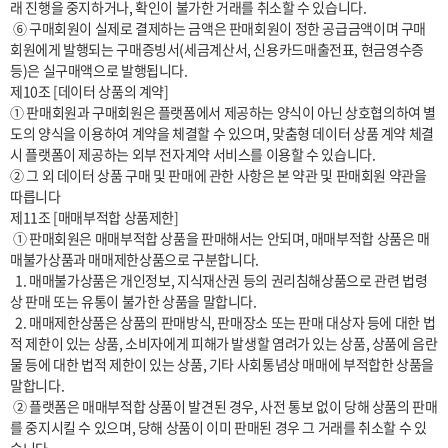
래 진행을 중지하거나, 확인이 불가한 거래를 취소할 수 있습니다.

 ⑥ 구매회원이 실제로 결제하는 금액은 판매회원이 정한 공급금액이며 구매
회원에게 발행되는 구매증빙서(세금계산서, 신용카드매출전표, 현금영수증 
등)은 실구매액으로 발행됩니다.

제10조 [데이터 상품의 계약]

① 판매회원과 구매회원은 플랫폼에서 제공하는 양식이 아닌 상호협의하여 별
도의 양식을 이용하여 계약을 체결할 수 있으며, 맞춤형 데이터 상품 계약 체결 
시 플랫폼이 제공하는 외부 전자계약 서비스를 이용할 수 있습니다.

② 그 외 데이터 상품 구매 및 판매에 관한 사항은 본 약관 및 판매회원 약관을 
따릅니다

제11조 [매매부적합 상품제한] 

 ① 판매회원은 매매부적합 상품을 판매해서는 안되며, 매매부적합 상품은 매
매불가상품과 매매제한상품으로 구분합니다.

  1. 매매불가상품은 개인정보, 지식재산권 등의 권리침해상품으로 관련 법령
상 판매 또는 유통이 불가한 상품을 말합니다.

  2. 매매제한상품은 상품의 판매방식, 판매장소 또는 판매 대상자 등에 대한 법
적 제한이 있는 상품, 소비자에게 피해가 발생할 염려가 있는 상품, 상품에 음란
물 등에 대한 법적 제한이 있는 상품, 기타 사회통념상 매매에 부적합한 상품을 
말합니다.

 ② 플랫폼은 매매부적합 상품이 발견된 경우, 사전 통보 없이 당해 상품의 판매
를 중지시킬 수 있으며, 당해 상품이 이미 판매된 경우 그 거래를 취소할 수 있