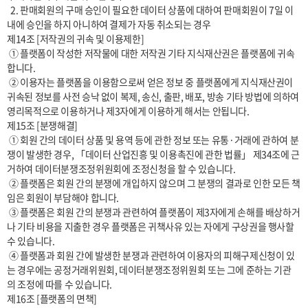
  2. 판매회원의 구매 승인이 필요한 데이터 상품에 대하여 판매회원이 7일 이
내에 승인을 하지 아니하여 결제가 자동 취소되는 경우

제14조 [저작권의 귀속 및 이용제한]

 ① 플랫폼이 작성한 저작물에 대한 저작권 기타 지식재산권은 플랫폼에 귀속
합니다.

 ② 이용자는 플랫폼을 이용함으로써 얻은 정보 중 플랫폼에게 지식재산권이 
귀속된 정보를 사전 승낙 없이 복제, 송신, 출판, 배포, 방송 기타 방법에 의하여 
영리목적으로 이용하거나 제3자에게 이용하게 해서는 안됩니다.

제15조 [분쟁해결]

 ① 회원 간의 데이터 상품 및 용역 등에 관한 정보 또는 유통·거래에 관하여 분
쟁이 발생한 경우, 「데이터 산업진흥 및 이용촉진에 관한 법률」 제34조에 근
거하여 데이터분쟁조정위원회에 조정신청을 할 수 있습니다.

 ② 플랫폼은 회원 간의 분쟁에 개입하지 않으며 그 분쟁의 결과로 인한 모든 책
임은 회원이 부담해야 합니다.

 ③ 플랫폼은 회원 간의 분쟁과 관련하여 플랫폼이 제3자에게 손해를 배상하거
나 기타 비용을 지출한 경우 플랫폼은 귀책사유 있는 자에게 구상권을 행사할 
수 있습니다.

 ④ 플랫폼과 회원 간에 발생한 분쟁과 관련하여 이용자의 피해구제신청이 있
는 경우에는 공정거래위원회, 데이터분쟁조정위원회 또는 그에 준하는 기관
의 조정에 따를 수 있습니다.

제16조 [플랫폼의 면책]
