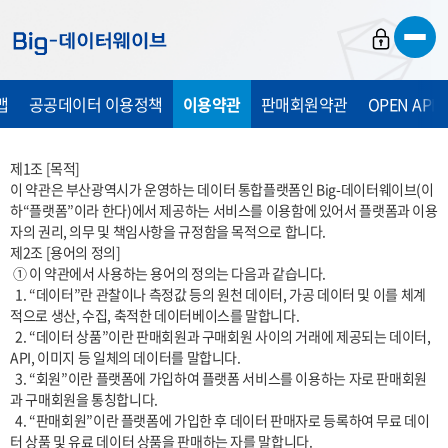
바
바
바
로
로
로
가
가
가
맵
공공데이터 이용정책
이용약관
판매회원약관
OPEN API
기
기
기
제1조 [목적] 

이 약관은 부산광역시가 운영하는 데이터 통합플랫폼인 Big-데이터웨이브(이
하“플랫폼”이라 한다)에서 제공하는 서비스를 이용함에 있어서 플랫폼과 이용
자의 권리, 의무 및 책임사항을 규정함을 목적으로 합니다. 

제2조 [용어의 정의]

 ① 이 약관에서 사용하는 용어의 정의는 다음과 같습니다.

  1. “데이터”란 관찰이나 측정값 등의 원천 데이터, 가공 데이터 및 이를 체계
적으로 생산, 수집, 축적한 데이터베이스를 말합니다.

  2. “데이터 상품”이란 판매회원과 구매회원 사이의 거래에 제공되는 데이터, 
API, 이미지 등 일체의 데이터를 말합니다.

  3. “회원”이란 플랫폼에 가입하여 플랫폼 서비스를 이용하는 자로 판매회원
과 구매회원을 통칭합니다.

  4. “판매회원”이란 플랫폼에 가입한 후 데이터 판매자로 등록하여 무료 데이
터 상품 및 유료 데이터 상품을 판매하는 자를 말합니다.
