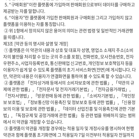
  5. “구매회원”이란 플랫폼에 가입하여 판매회원으로부터 데이터를 구매하고 
제공받는 자를 말합니다.

  6. “이용자”란 플랫폼에 가입한 판매회원과 구매회원 그리고 가입하지 않고 
플랫폼을 이용하는 자를 통칭합니다.

 ② 위 1항에서 정의되지 않은 용어의 의미는 관련 법령 및 일반적인 거래관행
을 따릅니다.

제3조 [약관 등의 명시와 설명 및 개정] 

 ① 플랫폼은 이 약관의 내용과 상호 및 대표자 성명, 영업소 소재지 주소(소비
자의 불만을 처리할 수 있는 곳의 주소를 포함), 전화번호, 모사전송번호, 전자
우편주소, 사업자등록번호, 통신판매업 신고번호, 개인정보 보호책임자 등을 
이용자가 쉽게 알 수 있도록 플랫폼의 초기 서비스화면(전면)에 게시합니다. 다
만, 약관의 내용은 이용자가 연결화면을 통하여 볼 수 있도록 할 수 있습니다.

 ② 플랫폼은 「전자상거래 등에서의 소비자보호에 관한 법률」, 「약관의 규
제에 관한 법률」, 「전자문서 및 전자거래기본법」, 「전자금융거래법」, 
「전자서명법」, 「방문판매 등에 관한 법률」, 「소비자기본법」, 「개인정
보 보호법」, 「정보통신망 이용촉진 및 정보보호 등에 관한 법률」, 「신용정
보의 이용 및 보호에 관한 법률」, 「데이터 산업진흥 및 이용촉진에 관한 기본
법」, 「독점규제 및 공정거래에 관한 법률」 등 관련 법을 위배하지 않는 범위
에서 이 약관을 개정할 수 있습니다.

 ③ 플랫폼이 약관을 개정할 경우에는 적용 일자 및 개정사유를 명시하여 현행 
약관과 함께 플랫폼 초기화면에 그 적용일자 7일 이전부터 적용일자 전일까지 