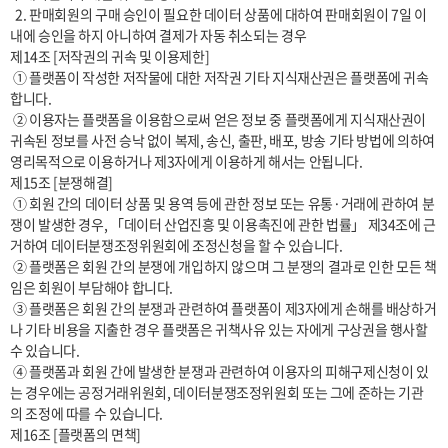
  2. 판매회원의 구매 승인이 필요한 데이터 상품에 대하여 판매회원이 7일 이
내에 승인을 하지 아니하여 결제가 자동 취소되는 경우

제14조 [저작권의 귀속 및 이용제한]

 ① 플랫폼이 작성한 저작물에 대한 저작권 기타 지식재산권은 플랫폼에 귀속
합니다.

 ② 이용자는 플랫폼을 이용함으로써 얻은 정보 중 플랫폼에게 지식재산권이 
귀속된 정보를 사전 승낙 없이 복제, 송신, 출판, 배포, 방송 기타 방법에 의하여 
영리목적으로 이용하거나 제3자에게 이용하게 해서는 안됩니다.

제15조 [분쟁해결]

 ① 회원 간의 데이터 상품 및 용역 등에 관한 정보 또는 유통·거래에 관하여 분
쟁이 발생한 경우, 「데이터 산업진흥 및 이용촉진에 관한 법률」 제34조에 근
거하여 데이터분쟁조정위원회에 조정신청을 할 수 있습니다.

 ② 플랫폼은 회원 간의 분쟁에 개입하지 않으며 그 분쟁의 결과로 인한 모든 책
임은 회원이 부담해야 합니다.

 ③ 플랫폼은 회원 간의 분쟁과 관련하여 플랫폼이 제3자에게 손해를 배상하거
나 기타 비용을 지출한 경우 플랫폼은 귀책사유 있는 자에게 구상권을 행사할 
수 있습니다.

 ④ 플랫폼과 회원 간에 발생한 분쟁과 관련하여 이용자의 피해구제신청이 있
는 경우에는 공정거래위원회, 데이터분쟁조정위원회 또는 그에 준하는 기관
의 조정에 따를 수 있습니다.

제16조 [플랫폼의 면책]
