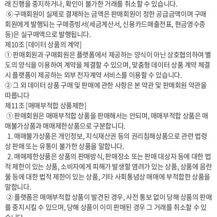
래 진행을 중지하거나, 확인이 불가한 거래를 취소할 수 있습니다.

 ⑥ 구매회원이 실제로 결제하는 금액은 판매회원이 정한 공급금액이며 구매
회원에게 발행되는 구매증빙서(세금계산서, 신용카드매출전표, 현금영수증 
등)은 실구매액으로 발행됩니다.

제10조 [데이터 상품의 계약]

① 판매회원과 구매회원은 플랫폼에서 제공하는 양식이 아닌 상호협의하여 별
도의 양식을 이용하여 계약을 체결할 수 있으며, 맞춤형 데이터 상품 계약 체결 
시 플랫폼이 제공하는 외부 전자계약 서비스를 이용할 수 있습니다.

② 그 외 데이터 상품 구매 및 판매에 관한 사항은 본 약관 및 판매회원 약관을 
따릅니다

제11조 [매매부적합 상품제한] 

 ① 판매회원은 매매부적합 상품을 판매해서는 안되며, 매매부적합 상품은 매
매불가상품과 매매제한상품으로 구분합니다.

  1. 매매불가상품은 개인정보, 지식재산권 등의 권리침해상품으로 관련 법령
상 판매 또는 유통이 불가한 상품을 말합니다.

  2. 매매제한상품은 상품의 판매방식, 판매장소 또는 판매 대상자 등에 대한 법
적 제한이 있는 상품, 소비자에게 피해가 발생할 염려가 있는 상품, 상품에 음란
물 등에 대한 법적 제한이 있는 상품, 기타 사회통념상 매매에 부적합한 상품을 
말합니다.

 ② 플랫폼은 매매부적합 상품이 발견된 경우, 사전 통보 없이 당해 상품의 판매
를 중지시킬 수 있으며, 당해 상품이 이미 판매된 경우 그 거래를 취소할 수 있