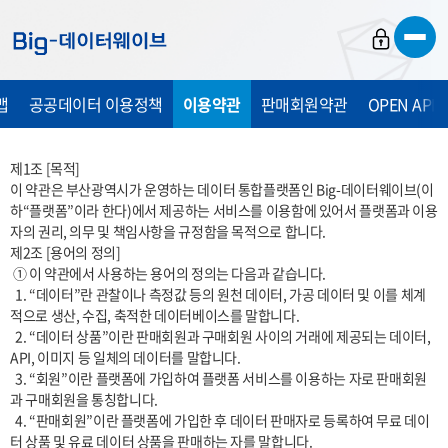
바
바
바
로
로
로
가
가
가
맵
공공데이터 이용정책
이용약관
판매회원약관
OPEN API
기
기
기
제1조 [목적] 

이 약관은 부산광역시가 운영하는 데이터 통합플랫폼인 Big-데이터웨이브(이
하“플랫폼”이라 한다)에서 제공하는 서비스를 이용함에 있어서 플랫폼과 이용
자의 권리, 의무 및 책임사항을 규정함을 목적으로 합니다. 

제2조 [용어의 정의]

 ① 이 약관에서 사용하는 용어의 정의는 다음과 같습니다.

  1. “데이터”란 관찰이나 측정값 등의 원천 데이터, 가공 데이터 및 이를 체계
적으로 생산, 수집, 축적한 데이터베이스를 말합니다.

  2. “데이터 상품”이란 판매회원과 구매회원 사이의 거래에 제공되는 데이터, 
API, 이미지 등 일체의 데이터를 말합니다.

  3. “회원”이란 플랫폼에 가입하여 플랫폼 서비스를 이용하는 자로 판매회원
과 구매회원을 통칭합니다.

  4. “판매회원”이란 플랫폼에 가입한 후 데이터 판매자로 등록하여 무료 데이
터 상품 및 유료 데이터 상품을 판매하는 자를 말합니다.
