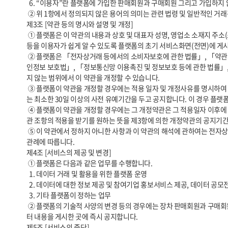
  6. “이용자”란 플랫폼에 가입한 판매회원과 구매회원 그리고 가입하지 않고 플랫폼을 이용하는 자를 통칭합니다.

 ② 위 1항에서 정의되지 않은 용어의 의미는 관련 법령 및 일반적인 거래관행을 따릅니다.

제3조 [약관 등의 명시와 설명 및 개정] 

 ① 플랫폼은 이 약관의 내용과 상호 및 대표자 성명, 영업소 소재지 주소(소비자의 불만을 처리할 수 있는 곳의 주소를 포함), 전화번호, 모사전송번호, 전자우편주소, 사업자등록번호, 통신판매업 신고번호, 개인정보 보호책임자 
등을 이용자가 쉽게 알 수 있도록 플랫폼의 초기 서비스화면(전면)에 게시
 ② 플랫폼은 「전자상거래 등에서의 소비자보호에 관한 법률」, 「약관의 규제에 관한 법률」, 「전자문서 및 전자거래기본법」, 「전자금융거래법」, 「전자서명법」, 「방문판매 등에 관한 법률」, 「소비자기본법」, 「개
인정보 보호법」, 「정보통신망 이용촉진 및 정보보호 등에 관한 법률」,
지 않는 범위에서 이 약관을 개정할 수 있습니다.

 ③ 플랫폼이 약관을 개정할 경우에는 적용 일자 및 개정사유를 명시하여 현행 약관과 함께 플랫폼 초기화면에 그 적용일자 7일 이전부터 적용일자 전일까지 공지합니다. 다만, 이용자에게 불리하게 약관 내용을 변경하는 경우에
는 최소한 30일 이상의 사전 유예기간을 두고 공지합니다. 이 경우 플랫폼
 ④ 플랫폼이 약관을 개정할 경우에는 그 개정약관은 그 적용일자 이후에 체결되는 계약에만 적용되고 그 이전에 이미 체결된 계약에 대해서는 개정 전의 약관조항이 그대로 적용됩니다. 다만 이미 계약을 체결한 이용자가 개정약
관 조항의 적용을 받기를 원하는 뜻을 제3항에 의한 개정약관의 공지기간
 ⑤ 이 약관에서 정하지 아니한 사항과 이 약관의 해석에 관하여는 전자상거래 등에서의 소비자보호에 관한 법률, 약관의 규제 등에 관한 법률, 공정거래위원회가 정하는 전자상거래 등에서의 소비자 보호지침 및 관계법령 또는 상
관례에 따릅니다.

제4조 [서비스의 제공 및 변경] 

 ① 플랫폼은 다음과 같은 업무를 수행합니다.

  1. 데이터 거래 및 활용을 위한 플랫폼 운영

  2. 데이터에 대한 정보 제공 및 참여기업 홍보서비스 제공, 데이터 공모전  

  3. 기타 플랫폼이 정하는 업무

 ② 플랫폼의 기술적 사양의 변경 등의 경우에는 장차 판매회원과 구매회원 간 체결되는 계약에 의해 제공할 데이터 상품 정보와 관련된 내용이 변경될 수 있습니다. 이 경우에는 변경된 내용 및 제공일자를 명시하여 현재의 데이
터 내용을 게시한 곳에 즉시 공지합니다.

제5조 [서비스의 중단]
