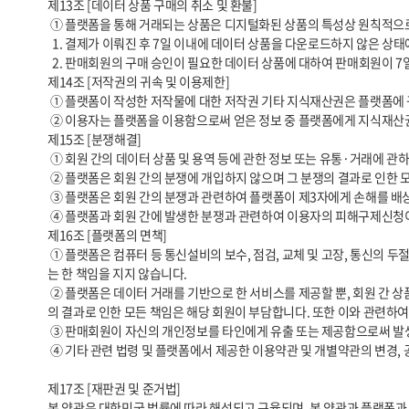
제13조 [데이터 상품 구매의 취소 및 환불]

 ① 플랫폼을 통해 거래되는 상품은 디지털화된 상품의 특성상 원칙적으로 계약 철회, 반품, 취소, 환불이 제약됩니다. 다만 아래의 경우에는 예외로 합니다.

  1. 결제가 이뤄진 후 7일 이내에 데이터 상품을 다운로드하지 않은 상태에서 구매회원이 구매를 취소한 경우

  2. 판매회원의 구매 승인이 필요한 데이터 상품에 대하여 판매회원이 7일 이내에 승인을 하지 아니하여 결제가 자동 취소되는 경우

제14조 [저작권의 귀속 및 이용제한]

 ① 플랫폼이 작성한 저작물에 대한 저작권 기타 지식재산권은 플랫폼에 귀속합니다.

 ② 이용자는 플랫폼을 이용함으로써 얻은 정보 중 플랫폼에게 지식재산권이 귀속된 정보를 사전 승낙 없이 복제, 송신, 출판, 배포, 방송 기타 방법에 의하여 영리목적으로 이용하거나 제3자에게 이용하게 해서는 안됩니다.

제15조 [분쟁해결]

 ① 회원 간의 데이터 상품 및 용역 등에 관한 정보 또는 유통·거래에 관하여 분쟁이 발생한 경우, 「데이터 산업진흥 및 이용촉진에 관한 법률」 제34조에 근거하여 데이터분쟁조정위원회에 조정신청을 할 수 있습니다.

 ② 플랫폼은 회원 간의 분쟁에 개입하지 않으며 그 분쟁의 결과로 인한 모든 책임은 회원이 부담해야 합니다.

 ③ 플랫폼은 회원 간의 분쟁과 관련하여 플랫폼이 제3자에게 손해를 배상하거나 기타 비용을 지출한 경우 플랫폼은 귀책사유 있는 자에게 구상권을 행사할 수 있습니다.

 ④ 플랫폼과 회원 간에 발생한 분쟁과 관련하여 이용자의 피해구제신청이 있는 경우에는 공정거래위원회, 데이터분쟁조정위원회 또는 그에 준하는 기관의 조정에 따를 수 있습니다.

제16조 [플랫폼의 면책]

 ① 플랫폼은 컴퓨터 등 통신설비의 보수, 점검, 교체 및 고장, 통신의 두절 등의 사유가 발생한 경우에는 판매서비스의 제공을 일시적으로 중단할 수 있으며, 이와 관련하여 손해가 발생한 경우 플랫폼은 고의 또는 중대한 과실이 없
는 한 책임을 지지 않습니다.

 ② 플랫폼은 데이터 거래를 기반으로 한 서비스를 제공할 뿐, 회원 간 상품 계약 및 거래와 관련하여 일체의 책임을 지지 않습니다. 등록 상품 정보 또는 상품 거래에 관하여 분쟁이 발생한 경우 그 분쟁에 개입하지 않으며, 그 분쟁
의 결과로 인한 모든 책임은 해당 회원이 부담합니다. 또한 이와 관련하
 ③ 판매회원이 자신의 개인정보를 타인에게 유출 또는 제공함으로써 발생하는 피해에 대해서 플랫폼은 일체의 책임을 지지 않습니다.

 ④ 기타 관련 법령 및 플랫폼에서 제공한 이용약관 및 개별약관의 변경, 공지사항 등의 주의의무를 게을리하여 발생한 회원의 피해에 대해서 플랫폼은 일체의 책임을 지지 않습니다.

제17조 [재판권 및 준거법]

본 약관은 대한민국 법률에 따라 해석되고 규율되며, 본 약관과 플랫폼과