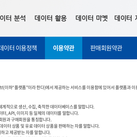
이터 분석
데이터 활용
데이터 마켓
데이터 
시 보드
상황판
데이터 구매
전국 통합맵
데이터 이용정책
이용약관
판매회원약관
수사례
시각화 서비스
맞춤형 의뢰
데이터 현황
프 분석
데이터 활용 서비스
데이터 공모전
지도 기반 
주소 좌표 변환
판매자 신청
시민 공감
(이하“플랫폼”이라 한다)에서 제공하는 서비스를 이용함에 있어서 플랫폼과 이용자
프로파일링
참여 기업 홍보
소상공인36
마켓 이용 안내