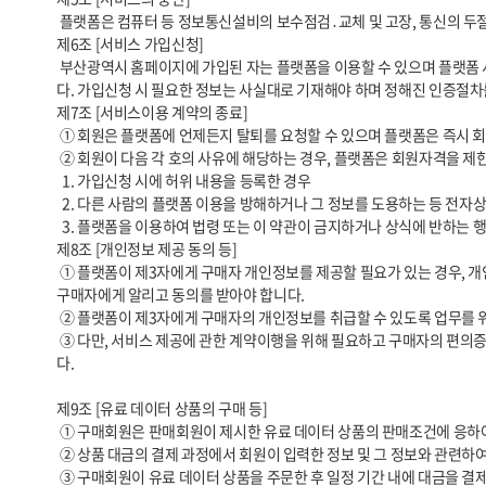
 플랫폼은 컴퓨터 등 정보통신설비의 보수점검․교체 및 고장, 통신의 두절 등의 사유가 발생한 경우에는 서비스의 제공을 일시적으로 중단할 수 있습니다.

제6조 [서비스 가입신청] 

 부산광역시 홈페이지에 가입된 자는 플랫폼을 이용할 수 있으며 플랫폼 서비스를 이용하고자 하는 자는 부산광역시가 정한 가입 양식에 따라 회원정보를 기입한 후 약관에 동의한다는 의사표시를 함으로서 회원가입을 신청합니
다. 가입신청 시 필요한 정보는 사실대로 기재해야 하며 정해진 인증절차를
제7조 [서비스이용 계약의 종료]

 ① 회원은 플랫폼에 언제든지 탈퇴를 요청할 수 있으며 플랫폼은 즉시 회원탈퇴를 처리합니다.

 ② 회원이 다음 각 호의 사유에 해당하는 경우, 플랫폼은 회원자격을 제한 및 정지시킬 수 있습니다.

  1. 가입신청 시에 허위 내용을 등록한 경우

  2. 다른 사람의 플랫폼 이용을 방해하거나 그 정보를 도용하는 등 전자상거래 질서를 위협하는 경우

  3. 플랫폼을 이용하여 법령 또는 이 약관이 금지하거나 상식에 반하는 행위를 하는 경우

제8조 [개인정보 제공 동의 등]

 ① 플랫폼이 제3자에게 구매자 개인정보를 제공할 필요가 있는 경우, 개인정보를 제공받는 자, 개인정보를 제공받는 자의 개인정보 이용목적, 제공하는 개인정보의 항목, 개인정보를 제공받는 자의 개인정보 보유 및 이용기간을 
구매자에게 알리고 동의를 받아야 합니다. 

 ② 플랫폼이 제3자에게 구매자의 개인정보를 취급할 수 있도록 업무를 위탁하는 경우에는 개인정보 취급위탁을 받는 자, 개인정보 취급위탁을 하는 업무의 내용을 구매자에게 알리고 동의를 받아야 합니다. 

 ③ 다만, 서비스 제공에 관한 계약이행을 위해 필요하고 구매자의 편의증진과 관련된 경우에는 「개인정보 보호법」에서 정하고 있는 방법으로 개인정보 취급방침을 통해 알림으로써 고지절차와 동의절차를 거치지 않아도 됩니
다.

제9조 [유료 데이터 상품의 구매 등]

 ① 구매회원은 판매회원이 제시한 유료 데이터 상품의 판매조건에 응하여 상품을 구매할 수 있습니다. 플랫폼은 카드결제 등 상품 대금을 결제할 수 있는 방법을 제공합니다.

 ② 상품 대금의 결제 과정에서 회원이 입력한 정보 및 그 정보와 관련하여 발생하는 책임과 불이익은 전적으로 회원이 부담합니다.

 ③ 구매회원이 유료 데이터 상품을 주문한 후 일정 기간 내에 대금을 결제하지 않을 경우 플랫폼은 당해 주문을 회원의 동의없이 취소할 수 있습니다.
