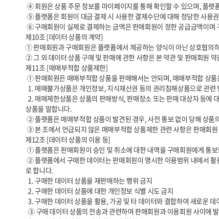
 ④ 회원은 상품 주문 정보를 마이페이지를 통해 확인할 수 있으며, 플랫폼은 데이터 상품의 주문의 취소 방법 및 절차를 안내합니다. 

 ⑤ 플랫폼은 회원이 대금 결제 시 사용한 결제수단에 대해 정당한 사용권한을 가지고 있는지의 여부를 확인할 수 있으며, 이에 대한 확인이 완료될 때까지 거래 진행을 중지하거나, 확인이 불가한 거래를 취소할 수 있습니다.

 ⑥ 구매회원이 실제로 결제하는 금액은 판매회원이 정한 공급금액이며 구매회원에게 발행되는 구매증빙서(세금계산서, 신용카드매출전표, 현금영수증 등)은 실구매액으로 발행됩니다.

제10조 [데이터 상품의 계약]

① 판매회원과 구매회원은 플랫폼에서 제공하는 양식이 아닌 상호협의하여 
② 그 외 데이터 상품 구매 및 판매에 관한 사항은 본 약관 및 판매회원 약
제11조 [매매부적합 상품제한] 

 ① 판매회원은 매매부적합 상품을 판매해서는 안되며, 매매부적합 상품은 매매불가상품과 매매제한상품으로 구분합니다.

  1. 매매불가상품은 개인정보, 지식재산권 등의 권리침해상품으로 관련 법령상 판매 또는 유통이 불가한 상품을 말합니다.

  2. 매매제한상품은 상품의 판매방식, 판매장소 또는 판매 대상자 등에 대한 법적 제한이 있는 상품, 소비자에게 피해가 발생할 염려가 있는 상품, 상품에 음란물 등에 대한 법적 제한이 있는 상품, 기타 사회통념상 매매에 부적합한 
상품을 말합니다.

 ② 플랫폼은 매매부적합 상품이 발견된 경우, 사전 통보 없이 당해 상품의 판매를 중지시킬 수 있으며, 당해 상품이 이미 판매된 경우 그 거래를 취소할 수 있습니다.

 ③ 본 조에서 언급되지 않은 매매부적합 상품제한 관련 사항은 판매회원 약관에 따릅니다.

제12조 [데이터 상품의 이용 등]

 ① 플랫폼은 판매회원이 승인 및 취소에 대한 내역을 구매회원에게 통보합니다.

 ② 플랫폼에서 구매한 데이터는 판매회원이 명시한 이용범위 내에서 활용이 가능합니다. 이를 위반시 발생하는 손해에 대해서는 구매회원이 책임집니다. 플랫폼에서 거래되는 데이터 상품의 경우에 아래 항목을 공통 이용범위
로 합니다.

  1. 구매한 데이터 상품을 재판매하는 행위 금지

  2. 구매한 데이터 상품에 대한 개인정보 식별 시도 금지

  3. 구매한 데이터 상품을 활용, 가공 및 타 데이터와 결합하여 새로운 데이터 상품을 만드는 행위 금지. 단, 구매한 데이터 상품의 판매회원과 협의된 경우는 제외함

  ③ 구매 데이터 상품의 전송과 관련하여 판매회원과 이용회원 사이에 발생한 분쟁은 당사자들 간의 해결을 원칙으로 합니다.
