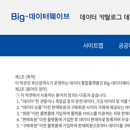
바
바
바
로
로
로
데이터 카탈로그
데
가
가
가
기
기
기
공공데이터
대
사이트맵
공공
부산데이터
우
맞춤형 데이터
셀
연계 데이터
제1조 [목적] 

이 약관은 부산광역시가 운영하는 데이터 통합플랫폼인 Big-데이터웨이브
데이터 제공 신청
제2조 [용어의 정의]

 ① 이 약관에서 사용하는 용어의 정의는 다음과 같습니다.

데이터 오류 신고
  1. “데이터”란 관찰이나 측정값 등의 원천 데이터, 가공 데이터 및 이를 체계적으로 생산, 수집, 축적한 데이터베이스를 말합니다.

  2. “데이터 상품”이란 판매회원과 구매회원 사이의 거래에 제공되는 데이터, API, 이미지 등 일체의 데이터를 말합니다.

  3. “회원”이란 플랫폼에 가입하여 플랫폼 서비스를 이용하는 자로 판매회원과 구매회원을 통칭합니다.

  4. “판매회원”이란 플랫폼에 가입한 후 데이터 판매자로 등록하여 무료 데이터 상품 및 유료 데이터 상품을 판매하는 자를 말합니다.

  5. “구매회원”이란 플랫폼에 가입하여 판매회원으로부터 데이터를 구매하고 제공받는 자를 말합니다.
