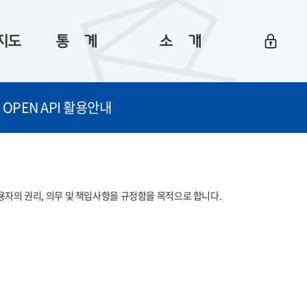
지도
통ㅤ계
소ㅤ개
부산 통계
플랫폼 소개
OPEN API 활용안내
통계로 보는 부산
공지사항
데이터
통계 자료실
Big 월간뉴스
지도
통계 알림
이용 안내
의 권리, 의무 및 책임사항을 규정함을 목적으로 합니다. 

5
통계 관련 정보
이용 문의 및 개선 요청