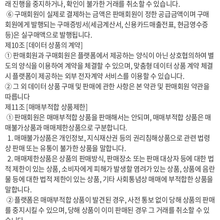
래 진행을 중지하거나, 확인이 불가한 거래를 취소할 수 있습니다.

 ⑥ 구매회원이 실제로 결제하는 금액은 판매회원이 정한 공급금액이며 구매
회원에게 발행되는 구매증빙서(세금계산서, 신용카드매출전표, 현금영수증 
등)은 실구매액으로 발행됩니다.

제10조 [데이터 상품의 계약]

① 판매회원과 구매회원은 플랫폼에서 제공하는 양식이 아닌 상호협의하여 별
도의 양식을 이용하여 계약을 체결할 수 있으며, 맞춤형 데이터 상품 계약 체결 
시 플랫폼이 제공하는 외부 전자계약 서비스를 이용할 수 있습니다.

② 그 외 데이터 상품 구매 및 판매에 관한 사항은 본 약관 및 판매회원 약관을 
따릅니다

제11조 [매매부적합 상품제한] 

 ① 판매회원은 매매부적합 상품을 판매해서는 안되며, 매매부적합 상품은 매
매불가상품과 매매제한상품으로 구분합니다.

  1. 매매불가상품은 개인정보, 지식재산권 등의 권리침해상품으로 관련 법령
상 판매 또는 유통이 불가한 상품을 말합니다.

  2. 매매제한상품은 상품의 판매방식, 판매장소 또는 판매 대상자 등에 대한 법
적 제한이 있는 상품, 소비자에게 피해가 발생할 염려가 있는 상품, 상품에 음란
물 등에 대한 법적 제한이 있는 상품, 기타 사회통념상 매매에 부적합한 상품을 
말합니다.

 ② 플랫폼은 매매부적합 상품이 발견된 경우, 사전 통보 없이 당해 상품의 판매
를 중지시킬 수 있으며, 당해 상품이 이미 판매된 경우 그 거래를 취소할 수 있