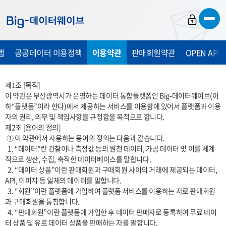
바
바
바
로
로
로
가
가
가
맵
공공데이터 이용정책
이용약관
판매회원약관
OPEN API
기
기
기
제1조 [목적] 

이 약관은 부산광역시가 운영하는 데이터 통합플랫폼인 Big-데이터웨이브(이
하“플랫폼”이라 한다)에서 제공하는 서비스를 이용함에 있어서 플랫폼과 이용
자의 권리, 의무 및 책임사항을 규정함을 목적으로 합니다. 

제2조 [용어의 정의]

 ① 이 약관에서 사용하는 용어의 정의는 다음과 같습니다.

  1. “데이터”란 관찰이나 측정값 등의 원천 데이터, 가공 데이터 및 이를 체계
적으로 생산, 수집, 축적한 데이터베이스를 말합니다.

  2. “데이터 상품”이란 판매회원과 구매회원 사이의 거래에 제공되는 데이터, 
API, 이미지 등 일체의 데이터를 말합니다.

  3. “회원”이란 플랫폼에 가입하여 플랫폼 서비스를 이용하는 자로 판매회원
과 구매회원을 통칭합니다.

  4. “판매회원”이란 플랫폼에 가입한 후 데이터 판매자로 등록하여 무료 데이
터 상품 및 유료 데이터 상품을 판매하는 자를 말합니다.
