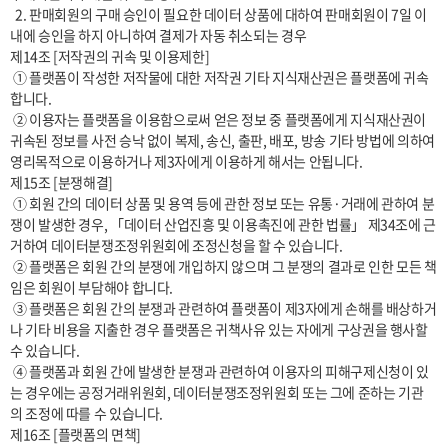
  2. 판매회원의 구매 승인이 필요한 데이터 상품에 대하여 판매회원이 7일 이
내에 승인을 하지 아니하여 결제가 자동 취소되는 경우

제14조 [저작권의 귀속 및 이용제한]

 ① 플랫폼이 작성한 저작물에 대한 저작권 기타 지식재산권은 플랫폼에 귀속
합니다.

 ② 이용자는 플랫폼을 이용함으로써 얻은 정보 중 플랫폼에게 지식재산권이 
귀속된 정보를 사전 승낙 없이 복제, 송신, 출판, 배포, 방송 기타 방법에 의하여 
영리목적으로 이용하거나 제3자에게 이용하게 해서는 안됩니다.

제15조 [분쟁해결]

 ① 회원 간의 데이터 상품 및 용역 등에 관한 정보 또는 유통·거래에 관하여 분
쟁이 발생한 경우, 「데이터 산업진흥 및 이용촉진에 관한 법률」 제34조에 근
거하여 데이터분쟁조정위원회에 조정신청을 할 수 있습니다.

 ② 플랫폼은 회원 간의 분쟁에 개입하지 않으며 그 분쟁의 결과로 인한 모든 책
임은 회원이 부담해야 합니다.

 ③ 플랫폼은 회원 간의 분쟁과 관련하여 플랫폼이 제3자에게 손해를 배상하거
나 기타 비용을 지출한 경우 플랫폼은 귀책사유 있는 자에게 구상권을 행사할 
수 있습니다.

 ④ 플랫폼과 회원 간에 발생한 분쟁과 관련하여 이용자의 피해구제신청이 있
는 경우에는 공정거래위원회, 데이터분쟁조정위원회 또는 그에 준하는 기관
의 조정에 따를 수 있습니다.

제16조 [플랫폼의 면책]
