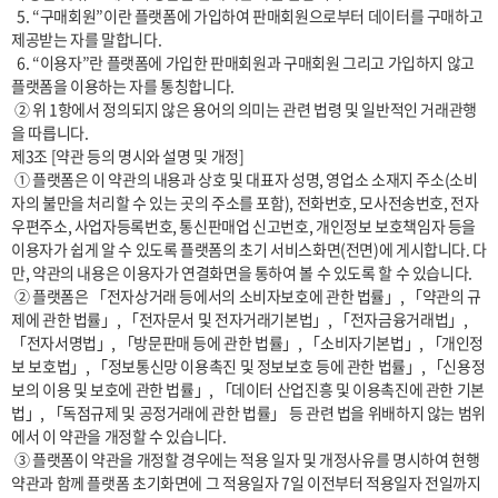
  5. “구매회원”이란 플랫폼에 가입하여 판매회원으로부터 데이터를 구매하고 
제공받는 자를 말합니다.

  6. “이용자”란 플랫폼에 가입한 판매회원과 구매회원 그리고 가입하지 않고 
플랫폼을 이용하는 자를 통칭합니다.

 ② 위 1항에서 정의되지 않은 용어의 의미는 관련 법령 및 일반적인 거래관행
을 따릅니다.

제3조 [약관 등의 명시와 설명 및 개정] 

 ① 플랫폼은 이 약관의 내용과 상호 및 대표자 성명, 영업소 소재지 주소(소비
자의 불만을 처리할 수 있는 곳의 주소를 포함), 전화번호, 모사전송번호, 전자
우편주소, 사업자등록번호, 통신판매업 신고번호, 개인정보 보호책임자 등을 
이용자가 쉽게 알 수 있도록 플랫폼의 초기 서비스화면(전면)에 게시합니다. 다
만, 약관의 내용은 이용자가 연결화면을 통하여 볼 수 있도록 할 수 있습니다.

 ② 플랫폼은 「전자상거래 등에서의 소비자보호에 관한 법률」, 「약관의 규
제에 관한 법률」, 「전자문서 및 전자거래기본법」, 「전자금융거래법」, 
「전자서명법」, 「방문판매 등에 관한 법률」, 「소비자기본법」, 「개인정
보 보호법」, 「정보통신망 이용촉진 및 정보보호 등에 관한 법률」, 「신용정
보의 이용 및 보호에 관한 법률」, 「데이터 산업진흥 및 이용촉진에 관한 기본
법」, 「독점규제 및 공정거래에 관한 법률」 등 관련 법을 위배하지 않는 범위
에서 이 약관을 개정할 수 있습니다.

 ③ 플랫폼이 약관을 개정할 경우에는 적용 일자 및 개정사유를 명시하여 현행 
약관과 함께 플랫폼 초기화면에 그 적용일자 7일 이전부터 적용일자 전일까지 