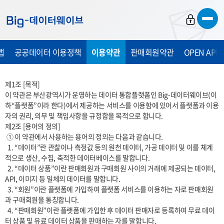
바
바
바
로
로
로
가
가
가
맵
공공데이터 이용정책
이용약관
판매회원약관
OPEN API
기
기
기
제1조 [목적] 

이 약관은 부산광역시가 운영하는 데이터 통합플랫폼인 Big-데이터웨이브(이
하“플랫폼”이라 한다)에서 제공하는 서비스를 이용함에 있어서 플랫폼과 이용
자의 권리, 의무 및 책임사항을 규정함을 목적으로 합니다. 

제2조 [용어의 정의]

 ① 이 약관에서 사용하는 용어의 정의는 다음과 같습니다.

  1. “데이터”란 관찰이나 측정값 등의 원천 데이터, 가공 데이터 및 이를 체계
적으로 생산, 수집, 축적한 데이터베이스를 말합니다.

  2. “데이터 상품”이란 판매회원과 구매회원 사이의 거래에 제공되는 데이터, 
API, 이미지 등 일체의 데이터를 말합니다.

  3. “회원”이란 플랫폼에 가입하여 플랫폼 서비스를 이용하는 자로 판매회원
과 구매회원을 통칭합니다.

  4. “판매회원”이란 플랫폼에 가입한 후 데이터 판매자로 등록하여 무료 데이
터 상품 및 유료 데이터 상품을 판매하는 자를 말합니다.
