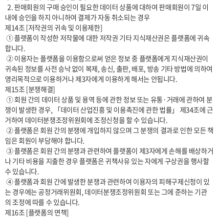
  2. 판매회원의 구매 승인이 필요한 데이터 상품에 대하여 판매회원이 7일 이
내에 승인을 하지 아니하여 결제가 자동 취소되는 경우

제14조 [저작권의 귀속 및 이용제한]

 ① 플랫폼이 작성한 저작물에 대한 저작권 기타 지식재산권은 플랫폼에 귀속
합니다.

 ② 이용자는 플랫폼을 이용함으로써 얻은 정보 중 플랫폼에게 지식재산권이 
귀속된 정보를 사전 승낙 없이 복제, 송신, 출판, 배포, 방송 기타 방법에 의하여 
영리목적으로 이용하거나 제3자에게 이용하게 해서는 안됩니다.

제15조 [분쟁해결]

 ① 회원 간의 데이터 상품 및 용역 등에 관한 정보 또는 유통·거래에 관하여 분
쟁이 발생한 경우, 「데이터 산업진흥 및 이용촉진에 관한 법률」 제34조에 근
거하여 데이터분쟁조정위원회에 조정신청을 할 수 있습니다.

 ② 플랫폼은 회원 간의 분쟁에 개입하지 않으며 그 분쟁의 결과로 인한 모든 책
임은 회원이 부담해야 합니다.

 ③ 플랫폼은 회원 간의 분쟁과 관련하여 플랫폼이 제3자에게 손해를 배상하거
나 기타 비용을 지출한 경우 플랫폼은 귀책사유 있는 자에게 구상권을 행사할 
수 있습니다.

 ④ 플랫폼과 회원 간에 발생한 분쟁과 관련하여 이용자의 피해구제신청이 있
는 경우에는 공정거래위원회, 데이터분쟁조정위원회 또는 그에 준하는 기관
의 조정에 따를 수 있습니다.

제16조 [플랫폼의 면책]
