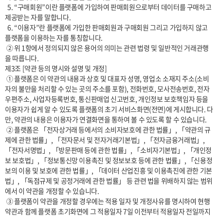
  5. “구매회원”이란 플랫폼에 가입하여 판매회원으로부터 데이터를 구매하고 
제공받는 자를 말합니다.

  6. “이용자”란 플랫폼에 가입한 판매회원과 구매회원 그리고 가입하지 않고 
플랫폼을 이용하는 자를 통칭합니다.

 ② 위 1항에서 정의되지 않은 용어의 의미는 관련 법령 및 일반적인 거래관행
을 따릅니다.

제3조 [약관 등의 명시와 설명 및 개정] 

 ① 플랫폼은 이 약관의 내용과 상호 및 대표자 성명, 영업소 소재지 주소(소비
자의 불만을 처리할 수 있는 곳의 주소를 포함), 전화번호, 모사전송번호, 전자
우편주소, 사업자등록번호, 통신판매업 신고번호, 개인정보 보호책임자 등을 
이용자가 쉽게 알 수 있도록 플랫폼의 초기 서비스화면(전면)에 게시합니다. 다
만, 약관의 내용은 이용자가 연결화면을 통하여 볼 수 있도록 할 수 있습니다.

 ② 플랫폼은 「전자상거래 등에서의 소비자보호에 관한 법률」, 「약관의 규
제에 관한 법률」, 「전자문서 및 전자거래기본법」, 「전자금융거래법」, 
「전자서명법」, 「방문판매 등에 관한 법률」, 「소비자기본법」, 「개인정
보 보호법」, 「정보통신망 이용촉진 및 정보보호 등에 관한 법률」, 「신용정
보의 이용 및 보호에 관한 법률」, 「데이터 산업진흥 및 이용촉진에 관한 기본
법」, 「독점규제 및 공정거래에 관한 법률」 등 관련 법을 위배하지 않는 범위
에서 이 약관을 개정할 수 있습니다.

 ③ 플랫폼이 약관을 개정할 경우에는 적용 일자 및 개정사유를 명시하여 현행 
약관과 함께 플랫폼 초기화면에 그 적용일자 7일 이전부터 적용일자 전일까지 