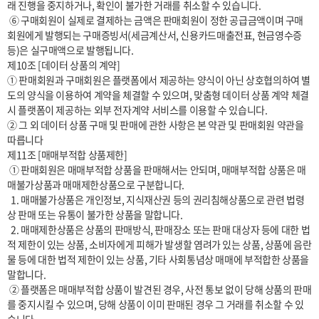
래 진행을 중지하거나, 확인이 불가한 거래를 취소할 수 있습니다.

 ⑥ 구매회원이 실제로 결제하는 금액은 판매회원이 정한 공급금액이며 구매
회원에게 발행되는 구매증빙서(세금계산서, 신용카드매출전표, 현금영수증 
등)은 실구매액으로 발행됩니다.

제10조 [데이터 상품의 계약]

① 판매회원과 구매회원은 플랫폼에서 제공하는 양식이 아닌 상호협의하여 별
도의 양식을 이용하여 계약을 체결할 수 있으며, 맞춤형 데이터 상품 계약 체결 
시 플랫폼이 제공하는 외부 전자계약 서비스를 이용할 수 있습니다.

② 그 외 데이터 상품 구매 및 판매에 관한 사항은 본 약관 및 판매회원 약관을 
따릅니다

제11조 [매매부적합 상품제한] 

 ① 판매회원은 매매부적합 상품을 판매해서는 안되며, 매매부적합 상품은 매
매불가상품과 매매제한상품으로 구분합니다.

  1. 매매불가상품은 개인정보, 지식재산권 등의 권리침해상품으로 관련 법령
상 판매 또는 유통이 불가한 상품을 말합니다.

  2. 매매제한상품은 상품의 판매방식, 판매장소 또는 판매 대상자 등에 대한 법
적 제한이 있는 상품, 소비자에게 피해가 발생할 염려가 있는 상품, 상품에 음란
물 등에 대한 법적 제한이 있는 상품, 기타 사회통념상 매매에 부적합한 상품을 
말합니다.

 ② 플랫폼은 매매부적합 상품이 발견된 경우, 사전 통보 없이 당해 상품의 판매
를 중지시킬 수 있으며, 당해 상품이 이미 판매된 경우 그 거래를 취소할 수 있