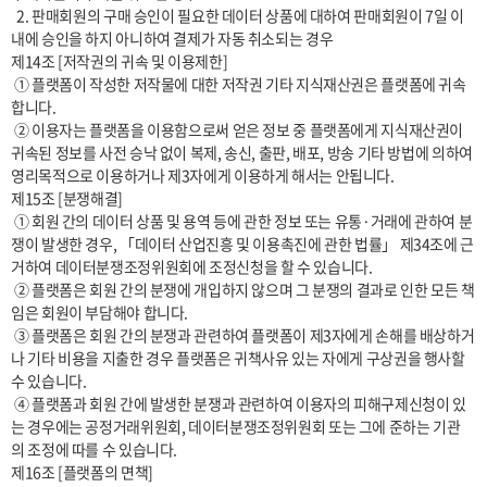
  2. 판매회원의 구매 승인이 필요한 데이터 상품에 대하여 판매회원이 7일 이
내에 승인을 하지 아니하여 결제가 자동 취소되는 경우

제14조 [저작권의 귀속 및 이용제한]

 ① 플랫폼이 작성한 저작물에 대한 저작권 기타 지식재산권은 플랫폼에 귀속
합니다.

 ② 이용자는 플랫폼을 이용함으로써 얻은 정보 중 플랫폼에게 지식재산권이 
귀속된 정보를 사전 승낙 없이 복제, 송신, 출판, 배포, 방송 기타 방법에 의하여 
영리목적으로 이용하거나 제3자에게 이용하게 해서는 안됩니다.

제15조 [분쟁해결]

 ① 회원 간의 데이터 상품 및 용역 등에 관한 정보 또는 유통·거래에 관하여 분
쟁이 발생한 경우, 「데이터 산업진흥 및 이용촉진에 관한 법률」 제34조에 근
거하여 데이터분쟁조정위원회에 조정신청을 할 수 있습니다.

 ② 플랫폼은 회원 간의 분쟁에 개입하지 않으며 그 분쟁의 결과로 인한 모든 책
임은 회원이 부담해야 합니다.

 ③ 플랫폼은 회원 간의 분쟁과 관련하여 플랫폼이 제3자에게 손해를 배상하거
나 기타 비용을 지출한 경우 플랫폼은 귀책사유 있는 자에게 구상권을 행사할 
수 있습니다.

 ④ 플랫폼과 회원 간에 발생한 분쟁과 관련하여 이용자의 피해구제신청이 있
는 경우에는 공정거래위원회, 데이터분쟁조정위원회 또는 그에 준하는 기관
의 조정에 따를 수 있습니다.

제16조 [플랫폼의 면책]
