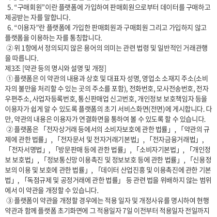
  5. “구매회원”이란 플랫폼에 가입하여 판매회원으로부터 데이터를 구매하고 
제공받는 자를 말합니다.

  6. “이용자”란 플랫폼에 가입한 판매회원과 구매회원 그리고 가입하지 않고 
플랫폼을 이용하는 자를 통칭합니다.

 ② 위 1항에서 정의되지 않은 용어의 의미는 관련 법령 및 일반적인 거래관행
을 따릅니다.

제3조 [약관 등의 명시와 설명 및 개정] 

 ① 플랫폼은 이 약관의 내용과 상호 및 대표자 성명, 영업소 소재지 주소(소비
자의 불만을 처리할 수 있는 곳의 주소를 포함), 전화번호, 모사전송번호, 전자
우편주소, 사업자등록번호, 통신판매업 신고번호, 개인정보 보호책임자 등을 
이용자가 쉽게 알 수 있도록 플랫폼의 초기 서비스화면(전면)에 게시합니다. 다
만, 약관의 내용은 이용자가 연결화면을 통하여 볼 수 있도록 할 수 있습니다.

 ② 플랫폼은 「전자상거래 등에서의 소비자보호에 관한 법률」, 「약관의 규
제에 관한 법률」, 「전자문서 및 전자거래기본법」, 「전자금융거래법」, 
「전자서명법」, 「방문판매 등에 관한 법률」, 「소비자기본법」, 「개인정
보 보호법」, 「정보통신망 이용촉진 및 정보보호 등에 관한 법률」, 「신용정
보의 이용 및 보호에 관한 법률」, 「데이터 산업진흥 및 이용촉진에 관한 기본
법」, 「독점규제 및 공정거래에 관한 법률」 등 관련 법을 위배하지 않는 범위
에서 이 약관을 개정할 수 있습니다.

 ③ 플랫폼이 약관을 개정할 경우에는 적용 일자 및 개정사유를 명시하여 현행 
약관과 함께 플랫폼 초기화면에 그 적용일자 7일 이전부터 적용일자 전일까지 