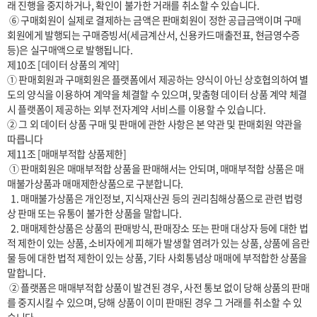
래 진행을 중지하거나, 확인이 불가한 거래를 취소할 수 있습니다.

 ⑥ 구매회원이 실제로 결제하는 금액은 판매회원이 정한 공급금액이며 구매
회원에게 발행되는 구매증빙서(세금계산서, 신용카드매출전표, 현금영수증 
등)은 실구매액으로 발행됩니다.

제10조 [데이터 상품의 계약]

① 판매회원과 구매회원은 플랫폼에서 제공하는 양식이 아닌 상호협의하여 별
도의 양식을 이용하여 계약을 체결할 수 있으며, 맞춤형 데이터 상품 계약 체결 
시 플랫폼이 제공하는 외부 전자계약 서비스를 이용할 수 있습니다.

② 그 외 데이터 상품 구매 및 판매에 관한 사항은 본 약관 및 판매회원 약관을 
따릅니다

제11조 [매매부적합 상품제한] 

 ① 판매회원은 매매부적합 상품을 판매해서는 안되며, 매매부적합 상품은 매
매불가상품과 매매제한상품으로 구분합니다.

  1. 매매불가상품은 개인정보, 지식재산권 등의 권리침해상품으로 관련 법령
상 판매 또는 유통이 불가한 상품을 말합니다.

  2. 매매제한상품은 상품의 판매방식, 판매장소 또는 판매 대상자 등에 대한 법
적 제한이 있는 상품, 소비자에게 피해가 발생할 염려가 있는 상품, 상품에 음란
물 등에 대한 법적 제한이 있는 상품, 기타 사회통념상 매매에 부적합한 상품을 
말합니다.

 ② 플랫폼은 매매부적합 상품이 발견된 경우, 사전 통보 없이 당해 상품의 판매
를 중지시킬 수 있으며, 당해 상품이 이미 판매된 경우 그 거래를 취소할 수 있