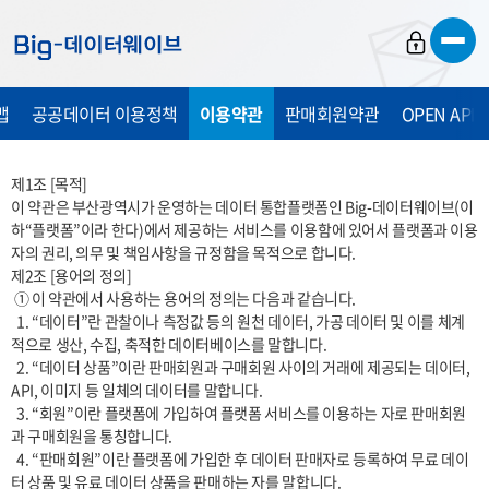
바
바
바
로
로
로
가
가
가
맵
공공데이터 이용정책
이용약관
판매회원약관
OPEN API
기
기
기
제1조 [목적] 

이 약관은 부산광역시가 운영하는 데이터 통합플랫폼인 Big-데이터웨이브(이
하“플랫폼”이라 한다)에서 제공하는 서비스를 이용함에 있어서 플랫폼과 이용
자의 권리, 의무 및 책임사항을 규정함을 목적으로 합니다. 

제2조 [용어의 정의]

 ① 이 약관에서 사용하는 용어의 정의는 다음과 같습니다.

  1. “데이터”란 관찰이나 측정값 등의 원천 데이터, 가공 데이터 및 이를 체계
적으로 생산, 수집, 축적한 데이터베이스를 말합니다.

  2. “데이터 상품”이란 판매회원과 구매회원 사이의 거래에 제공되는 데이터, 
API, 이미지 등 일체의 데이터를 말합니다.

  3. “회원”이란 플랫폼에 가입하여 플랫폼 서비스를 이용하는 자로 판매회원
과 구매회원을 통칭합니다.

  4. “판매회원”이란 플랫폼에 가입한 후 데이터 판매자로 등록하여 무료 데이
터 상품 및 유료 데이터 상품을 판매하는 자를 말합니다.
