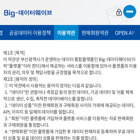
바
바
바
로
로
로
가
가
가
맵
공공데이터 이용정책
이용약관
판매회원약관
OPEN API
기
기
기
제1조 [목적] 

이 약관은 부산광역시가 운영하는 데이터 통합플랫폼인 Big-데이터웨이브(이
하“플랫폼”이라 한다)에서 제공하는 서비스를 이용함에 있어서 플랫폼과 이용
자의 권리, 의무 및 책임사항을 규정함을 목적으로 합니다. 

제2조 [용어의 정의]

 ① 이 약관에서 사용하는 용어의 정의는 다음과 같습니다.

  1. “데이터”란 관찰이나 측정값 등의 원천 데이터, 가공 데이터 및 이를 체계
적으로 생산, 수집, 축적한 데이터베이스를 말합니다.

  2. “데이터 상품”이란 판매회원과 구매회원 사이의 거래에 제공되는 데이터, 
API, 이미지 등 일체의 데이터를 말합니다.

  3. “회원”이란 플랫폼에 가입하여 플랫폼 서비스를 이용하는 자로 판매회원
과 구매회원을 통칭합니다.

  4. “판매회원”이란 플랫폼에 가입한 후 데이터 판매자로 등록하여 무료 데이
터 상품 및 유료 데이터 상품을 판매하는 자를 말합니다.
