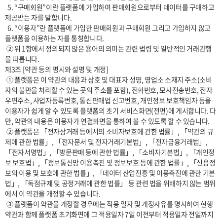
  5. “구매회원”이란 플랫폼에 가입하여 판매회원으로부터 데이터를 구매하고 
제공받는 자를 말합니다.

  6. “이용자”란 플랫폼에 가입한 판매회원과 구매회원 그리고 가입하지 않고 
플랫폼을 이용하는 자를 통칭합니다.

 ② 위 1항에서 정의되지 않은 용어의 의미는 관련 법령 및 일반적인 거래관행
을 따릅니다.

제3조 [약관 등의 명시와 설명 및 개정] 

 ① 플랫폼은 이 약관의 내용과 상호 및 대표자 성명, 영업소 소재지 주소(소비
자의 불만을 처리할 수 있는 곳의 주소를 포함), 전화번호, 모사전송번호, 전자
우편주소, 사업자등록번호, 통신판매업 신고번호, 개인정보 보호책임자 등을 
이용자가 쉽게 알 수 있도록 플랫폼의 초기 서비스화면(전면)에 게시합니다. 다
만, 약관의 내용은 이용자가 연결화면을 통하여 볼 수 있도록 할 수 있습니다.

 ② 플랫폼은 「전자상거래 등에서의 소비자보호에 관한 법률」, 「약관의 규
제에 관한 법률」, 「전자문서 및 전자거래기본법」, 「전자금융거래법」, 
「전자서명법」, 「방문판매 등에 관한 법률」, 「소비자기본법」, 「개인정
보 보호법」, 「정보통신망 이용촉진 및 정보보호 등에 관한 법률」, 「신용정
보의 이용 및 보호에 관한 법률」, 「데이터 산업진흥 및 이용촉진에 관한 기본
법」, 「독점규제 및 공정거래에 관한 법률」 등 관련 법을 위배하지 않는 범위
에서 이 약관을 개정할 수 있습니다.

 ③ 플랫폼이 약관을 개정할 경우에는 적용 일자 및 개정사유를 명시하여 현행 
약관과 함께 플랫폼 초기화면에 그 적용일자 7일 이전부터 적용일자 전일까지 