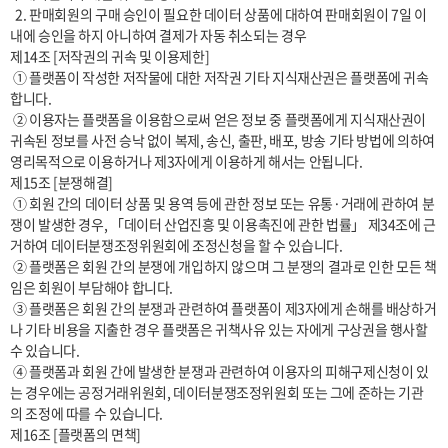
  2. 판매회원의 구매 승인이 필요한 데이터 상품에 대하여 판매회원이 7일 이
내에 승인을 하지 아니하여 결제가 자동 취소되는 경우

제14조 [저작권의 귀속 및 이용제한]

 ① 플랫폼이 작성한 저작물에 대한 저작권 기타 지식재산권은 플랫폼에 귀속
합니다.

 ② 이용자는 플랫폼을 이용함으로써 얻은 정보 중 플랫폼에게 지식재산권이 
귀속된 정보를 사전 승낙 없이 복제, 송신, 출판, 배포, 방송 기타 방법에 의하여 
영리목적으로 이용하거나 제3자에게 이용하게 해서는 안됩니다.

제15조 [분쟁해결]

 ① 회원 간의 데이터 상품 및 용역 등에 관한 정보 또는 유통·거래에 관하여 분
쟁이 발생한 경우, 「데이터 산업진흥 및 이용촉진에 관한 법률」 제34조에 근
거하여 데이터분쟁조정위원회에 조정신청을 할 수 있습니다.

 ② 플랫폼은 회원 간의 분쟁에 개입하지 않으며 그 분쟁의 결과로 인한 모든 책
임은 회원이 부담해야 합니다.

 ③ 플랫폼은 회원 간의 분쟁과 관련하여 플랫폼이 제3자에게 손해를 배상하거
나 기타 비용을 지출한 경우 플랫폼은 귀책사유 있는 자에게 구상권을 행사할 
수 있습니다.

 ④ 플랫폼과 회원 간에 발생한 분쟁과 관련하여 이용자의 피해구제신청이 있
는 경우에는 공정거래위원회, 데이터분쟁조정위원회 또는 그에 준하는 기관
의 조정에 따를 수 있습니다.

제16조 [플랫폼의 면책]
