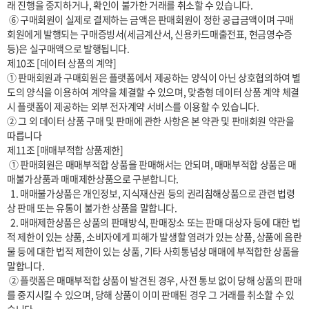
래 진행을 중지하거나, 확인이 불가한 거래를 취소할 수 있습니다.

 ⑥ 구매회원이 실제로 결제하는 금액은 판매회원이 정한 공급금액이며 구매
회원에게 발행되는 구매증빙서(세금계산서, 신용카드매출전표, 현금영수증 
등)은 실구매액으로 발행됩니다.

제10조 [데이터 상품의 계약]

① 판매회원과 구매회원은 플랫폼에서 제공하는 양식이 아닌 상호협의하여 별
도의 양식을 이용하여 계약을 체결할 수 있으며, 맞춤형 데이터 상품 계약 체결 
시 플랫폼이 제공하는 외부 전자계약 서비스를 이용할 수 있습니다.

② 그 외 데이터 상품 구매 및 판매에 관한 사항은 본 약관 및 판매회원 약관을 
따릅니다

제11조 [매매부적합 상품제한] 

 ① 판매회원은 매매부적합 상품을 판매해서는 안되며, 매매부적합 상품은 매
매불가상품과 매매제한상품으로 구분합니다.

  1. 매매불가상품은 개인정보, 지식재산권 등의 권리침해상품으로 관련 법령
상 판매 또는 유통이 불가한 상품을 말합니다.

  2. 매매제한상품은 상품의 판매방식, 판매장소 또는 판매 대상자 등에 대한 법
적 제한이 있는 상품, 소비자에게 피해가 발생할 염려가 있는 상품, 상품에 음란
물 등에 대한 법적 제한이 있는 상품, 기타 사회통념상 매매에 부적합한 상품을 
말합니다.

 ② 플랫폼은 매매부적합 상품이 발견된 경우, 사전 통보 없이 당해 상품의 판매
를 중지시킬 수 있으며, 당해 상품이 이미 판매된 경우 그 거래를 취소할 수 있