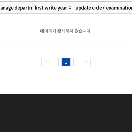
ication 2
anage department
first write year
update cicle value
examinatio
데이터가 존재하지 않습니다.
1