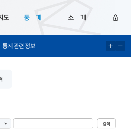
지도
통ㅤ계
소ㅤ개
부산 통계
플랫폼 소개
통계 관련 정보
통계로 보는 부산
공지사항
데이터
통계 자료실
Big 월간뉴스
지도
통계 알림
이용 안내
계
5
통계 관련 정보
이용 문의 및 개선 요청
검색