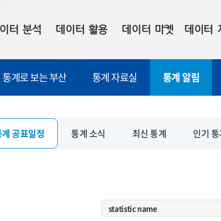
이터 분석
데이터 활용
데이터 마켓
데이터 
시 보드
상황판
데이터 구매
전국 통합맵
통계로 보는 부산
통계 자료실
통계 알림
수사례
시각화 서비스
맞춤형 의뢰
데이터 현황
프 분석
데이터 활용 서비스
데이터 공모전
지도 기반 
주소 좌표 변환
판매자 신청
시민 공감
통계 공표일정
통계 소식
최신 통계
인기 통
프로파일링
참여 기업 홍보
소상공인36
마켓 이용 안내