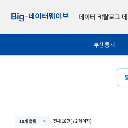
바
바
바
로
로
로
데이터 카탈로그
데
가
가
가
기
기
기
공공데이터
대
부산 통계
부산데이터
우
맞춤형 데이터
셀
연계 데이터
데이터 제공 신청
데이터 오류 신고
전체
18
건
(
/
2
페이지)