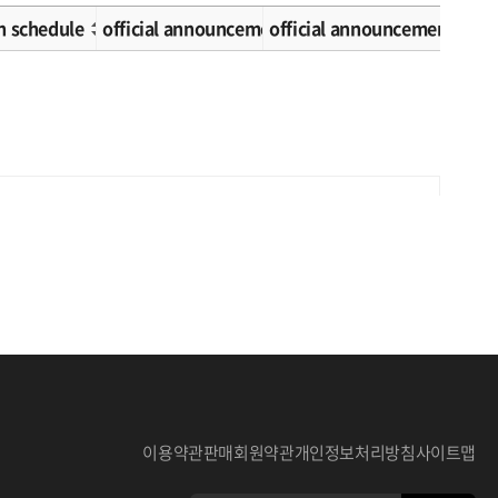
n schedule
official announcement schedule
official announcement met
이용약관
판매회원약관
개인정보처리방침
사이트맵