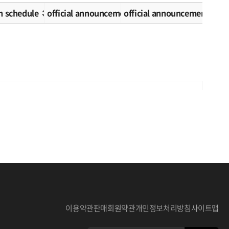
n schedule
official announcement schedule
official announcement met
이용약관
판매회원약관
개인정보처리방침
사이트맵