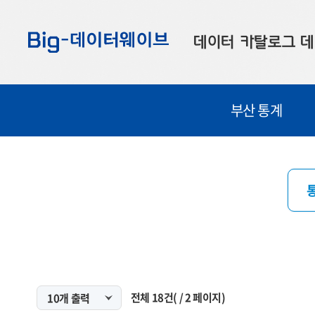
바
바
바
로
로
로
데이터 카탈로그
데
가
가
가
기
기
기
공공데이터
대
부산 통계
부산데이터
우
맞춤형 데이터
셀
연계 데이터
데이터 제공 신청
데이터 오류 신고
전체
18
건
(
/
2
페이지)