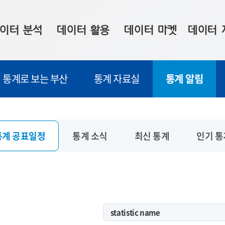
이터 분석
데이터 활용
데이터 마켓
데이터 
시 보드
상황판
데이터 구매
전국 통합맵
통계로 보는 부산
통계 자료실
통계 알림
수사례
시각화 서비스
맞춤형 의뢰
데이터 현황
프 분석
데이터 활용 서비스
데이터 공모전
지도 기반 
주소 좌표 변환
판매자 신청
시민 공감
통계 공표일정
통계 소식
최신 통계
인기 통
프로파일링
참여 기업 홍보
소상공인36
마켓 이용 안내