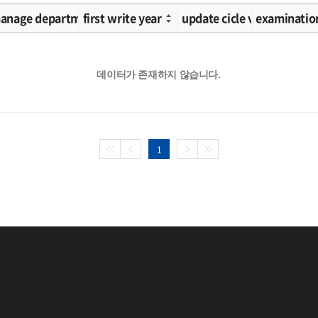
ication 2
anage department
first write year
update cicle value
examinatio
데이터가 존재하지 않습니다.
1