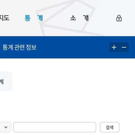
지도
통ㅤ계
소ㅤ개
부산 통계
플랫폼 소개
통계 관련 정보
통계로 보는 부산
공지사항
데이터
통계 자료실
Big 월간뉴스
지도
통계 알림
이용 안내
계
5
통계 관련 정보
이용 문의 및 개선 요청
검색