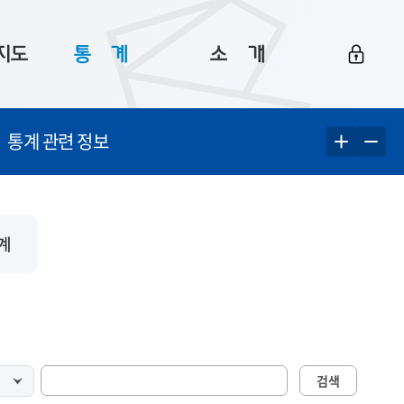
지도
통ㅤ계
소ㅤ개
부산 통계
플랫폼 소개
통계 관련 정보
통계로 보는 부산
공지사항
데이터
통계 자료실
Big 월간뉴스
지도
통계 알림
이용 안내
계
5
통계 관련 정보
이용 문의 및 개선 요청
검색