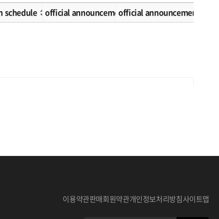
n schedule
official announcement schedule
official announcement met
이용약관
판매회원약관
개인정보처리방침
사이트맵