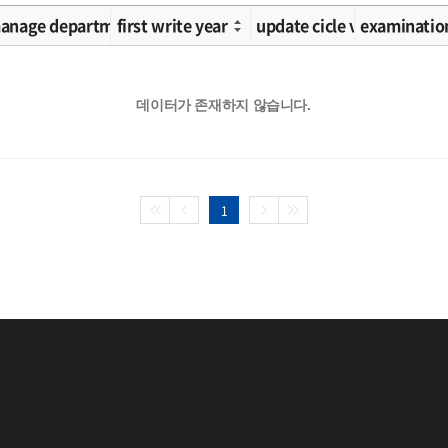
ication 2
anage department
first write year
update cicle value
examinatio
데이터가 존재하지 않습니다.
1