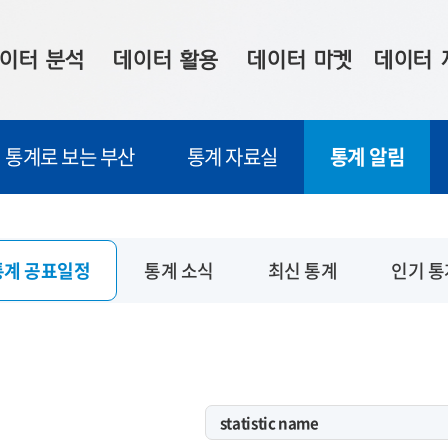
이터 분석
데이터 활용
데이터 마켓
데이터 
시 보드
상황판
데이터 구매
전국 통합맵
통계로 보는 부산
통계 자료실
통계 알림
수사례
시각화 서비스
맞춤형 의뢰
데이터 현황
프 분석
데이터 활용 서비스
데이터 공모전
지도 기반 
주소 좌표 변환
판매자 신청
시민 공감
통계 공표일정
통계 소식
최신 통계
인기 통
프로파일링
참여 기업 홍보
소상공인36
마켓 이용 안내