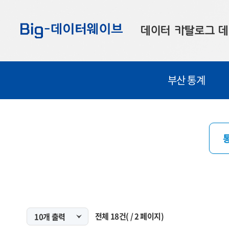
바
바
바
로
로
로
데이터 카탈로그
데
가
가
가
기
기
기
공공데이터
대
부산 통계
부산데이터
우
맞춤형 데이터
셀
연계 데이터
데이터 제공 신청
데이터 오류 신고
전체
18
건
(
/
2
페이지)