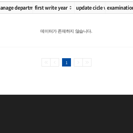
ication 2
anage department
first write year
update cicle value
examinatio
데이터가 존재하지 않습니다.
1