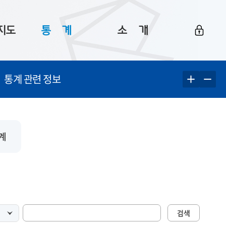
지도
통ㅤ계
소ㅤ개
부산 통계
플랫폼 소개
통계 관련 정보
통계로 보는 부산
공지사항
데이터
통계 자료실
Big 월간뉴스
지도
통계 알림
이용 안내
계
5
통계 관련 정보
이용 문의 및 개선 요청
검색