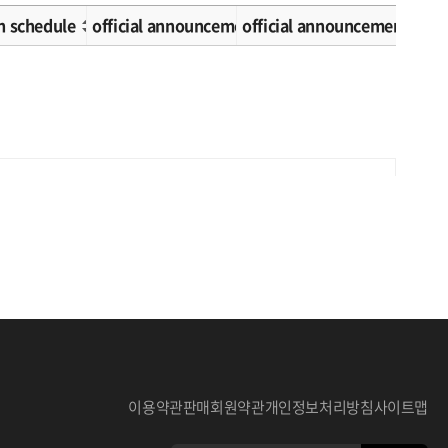
n schedule
official announcement schedule
official announcement met
이용약관
판매회원약관
개인정보처리방침
사이트맵