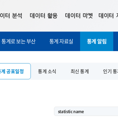
이터 분석
데이터 활용
데이터 마켓
데이터 
시 보드
상황판
데이터 구매
전국 통합맵
통계로 보는 부산
통계 자료실
통계 알림
수사례
시각화 서비스
맞춤형 의뢰
데이터 현황
프 분석
데이터 활용 서비스
데이터 공모전
지도 기반 
주소 좌표 변환
판매자 신청
시민 공감
통계 공표일정
통계 소식
최신 통계
인기 통
프로파일링
참여 기업 홍보
소상공인36
마켓 이용 안내