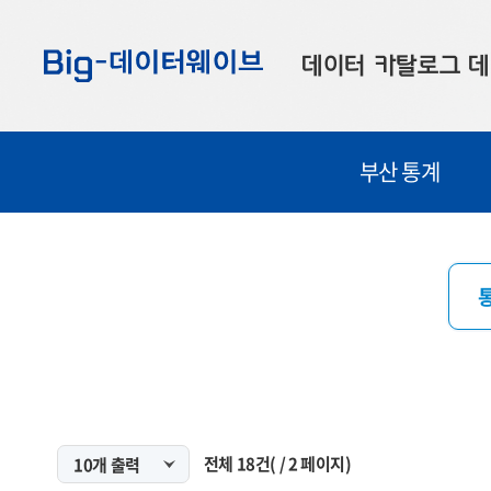
바
바
바
로
로
로
데이터 카탈로그
데
가
가
가
기
기
기
공공데이터
대
부산 통계
부산데이터
우
맞춤형 데이터
셀
연계 데이터
데이터 제공 신청
데이터 오류 신고
전체
18
건
(
/
2
페이지)