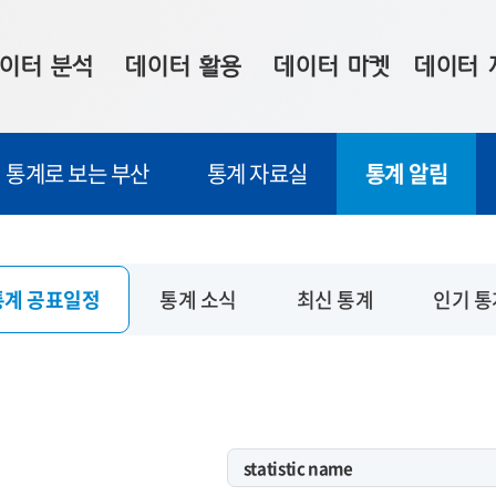
이터 분석
데이터 활용
데이터 마켓
데이터 
시 보드
상황판
데이터 구매
전국 통합맵
통계로 보는 부산
통계 자료실
통계 알림
수사례
시각화 서비스
맞춤형 의뢰
데이터 현황
프 분석
데이터 활용 서비스
데이터 공모전
지도 기반 
주소 좌표 변환
판매자 신청
시민 공감
통계 공표일정
통계 소식
최신 통계
인기 통
프로파일링
참여 기업 홍보
소상공인36
마켓 이용 안내