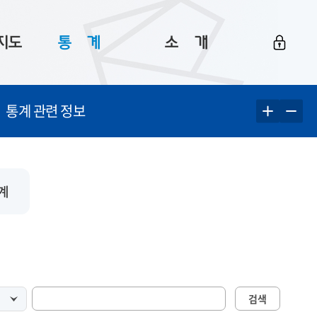
지도
통ㅤ계
소ㅤ개
부산 통계
플랫폼 소개
통계 관련 정보
통계로 보는 부산
공지사항
데이터
통계 자료실
Big 월간뉴스
지도
통계 알림
이용 안내
계
5
통계 관련 정보
이용 문의 및 개선 요청
검색