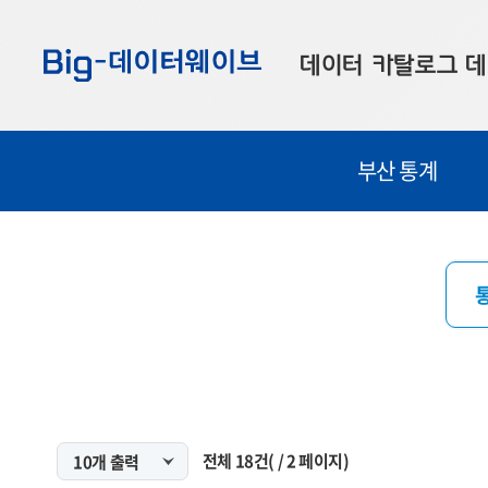
바
바
바
로
로
로
데이터 카탈로그
데
가
가
가
기
기
기
공공데이터
대
부산 통계
부산데이터
우
맞춤형 데이터
셀
연계 데이터
데이터 제공 신청
데이터 오류 신고
전체
18
건
(
/
2
페이지)