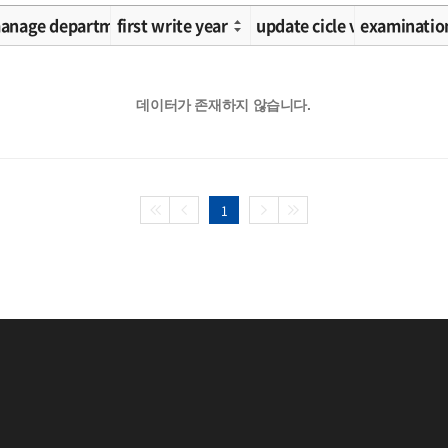
ication 2
anage department
first write year
update cicle value
examinatio
데이터가 존재하지 않습니다.
1