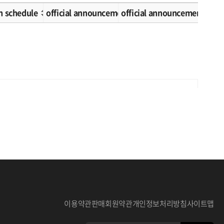
n schedule
official announcement schedule
official announcement met
이용약관
판매회원약관
개인정보처리방침
사이트맵