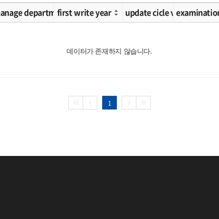
ication 2
anage department
first write year
update cicle value
examinatio
데이터가 존재하지 않습니다.
1