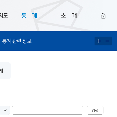
지도
통ㅤ계
소ㅤ개
부산 통계
플랫폼 소개
통계 관련 정보
통계로 보는 부산
공지사항
데이터
통계 자료실
Big 월간뉴스
지도
통계 알림
이용 안내
계
5
통계 관련 정보
이용 문의 및 개선 요청
검색