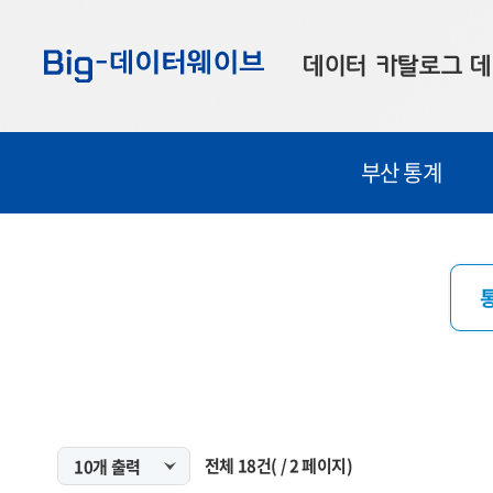
바
바
바
로
로
로
데이터 카탈로그
데
가
가
가
기
기
기
공공데이터
대
부산 통계
부산데이터
우
맞춤형 데이터
셀
연계 데이터
데이터 제공 신청
데이터 오류 신고
전체
18
건
(
/
2
페이지)