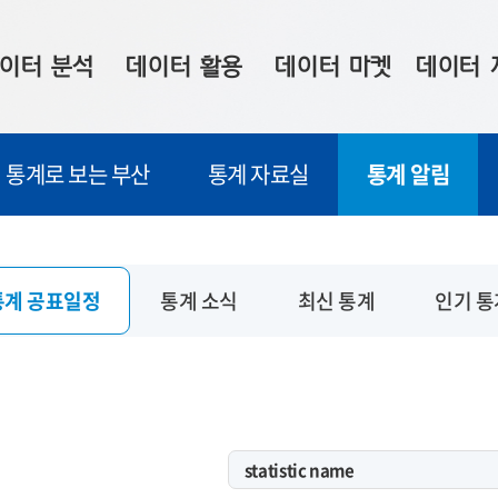
이터 분석
데이터 활용
데이터 마켓
데이터 
시 보드
상황판
데이터 구매
전국 통합맵
통계로 보는 부산
통계 자료실
통계 알림
수사례
시각화 서비스
맞춤형 의뢰
데이터 현황
프 분석
데이터 활용 서비스
데이터 공모전
지도 기반 
주소 좌표 변환
판매자 신청
시민 공감
통계 공표일정
통계 소식
최신 통계
인기 통
프로파일링
참여 기업 홍보
소상공인36
마켓 이용 안내