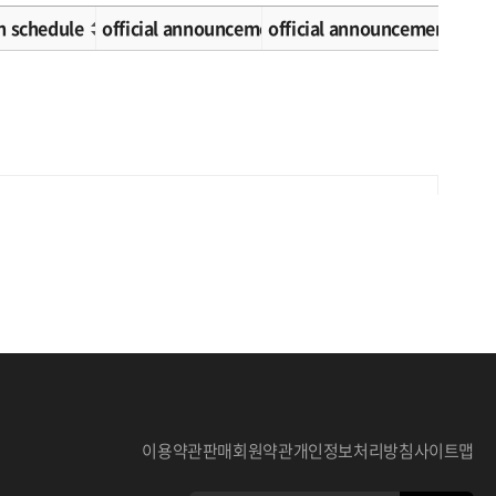
n schedule
official announcement schedule
official announcement met
이용약관
판매회원약관
개인정보처리방침
사이트맵