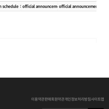
n schedule
official announcement schedule
official announcement met
이용약관
판매회원약관
개인정보처리방침
사이트맵