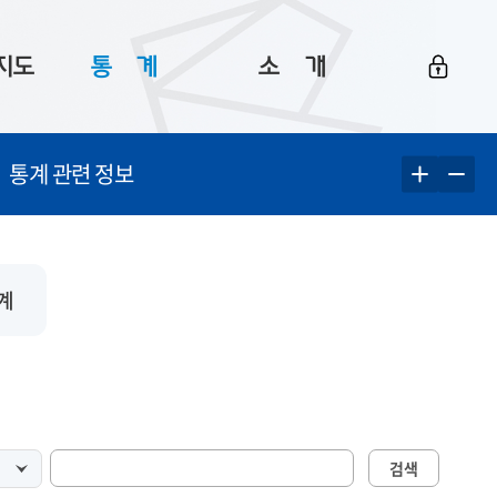
지도
통ㅤ계
소ㅤ개
부산 통계
플랫폼 소개
통계 관련 정보
통계로 보는 부산
공지사항
데이터
통계 자료실
Big 월간뉴스
지도
통계 알림
이용 안내
계
5
통계 관련 정보
이용 문의 및 개선 요청
검색