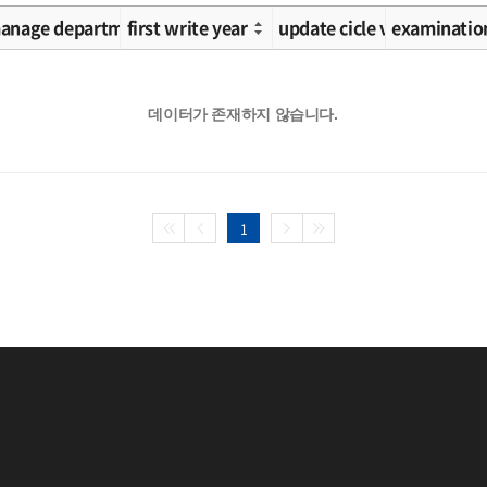
ication 2
anage department
first write year
update cicle value
examinatio
데이터가 존재하지 않습니다.
1