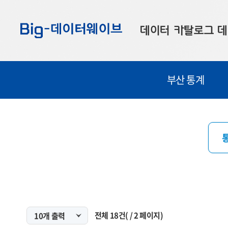
바
바
바
로
로
로
데이터 카탈로그
데
가
가
가
기
기
기
공공데이터
대
부산 통계
부산데이터
우
맞춤형 데이터
셀
연계 데이터
데이터 제공 신청
데이터 오류 신고
전체
18
건
(
/
2
페이지)