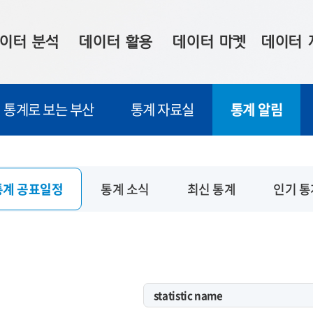
이터 분석
데이터 활용
데이터 마켓
데이터 
시 보드
상황판
데이터 구매
전국 통합맵
통계로 보는 부산
통계 자료실
통계 알림
수사례
시각화 서비스
맞춤형 의뢰
데이터 현황
프 분석
데이터 활용 서비스
데이터 공모전
지도 기반 
주소 좌표 변환
판매자 신청
시민 공감
통계 공표일정
통계 소식
최신 통계
인기 통
프로파일링
참여 기업 홍보
소상공인36
마켓 이용 안내