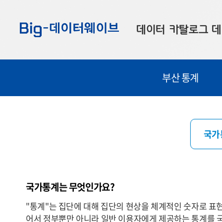
바
바
바
로
로
로
데이터 카탈로그
데
가
가
가
기
기
기
공공데이터
대
부산 통계
부산데이터
우
맞춤형 데이터
셀
연계 데이터
국가
데이터 제공 신청
데이터 오류 신고
국가통계는 무엇인가요?
"통계"는 집단에 대해 집단의 현상을 체계적인 숫자로 표
어서 정부뿐만 아니라 일반 이용자에게 제공하는 통계를 국가통계(