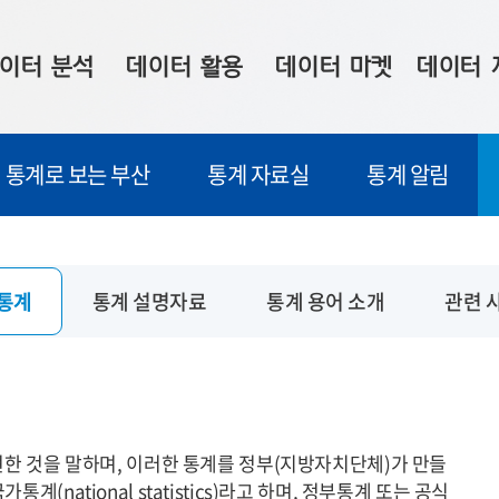
이터 분석
데이터 활용
데이터 마켓
데이터 
시 보드
상황판
데이터 구매
전국 통합맵
통계로 보는 부산
통계 자료실
통계 알림
수사례
시각화 서비스
맞춤형 의뢰
데이터 현황
프 분석
데이터 활용 서비스
데이터 공모전
지도 기반 
주소 좌표 변환
판매자 신청
시민 공감
통계
통계 설명자료
통계 용어 소개
관련 
프로파일링
참여 기업 홍보
소상공인36
마켓 이용 안내
현한 것을 말하며, 이러한 통계를 정부(지방자치단체)가 만들
national statistics)라고 하며, 정부통계 또는 공식