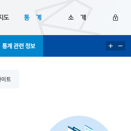
지도
통ㅤ계
소ㅤ개
부산 통계
플랫폼 소개
통계 관련 정보
통계로 보는 부산
공지사항
데이터
통계 자료실
Big 월간뉴스
지도
통계 알림
이용 안내
사이트
5
통계 관련 정보
이용 문의 및 개선 요청