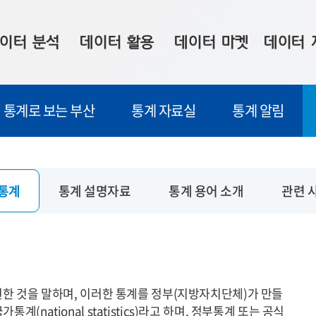
이터 분석
데이터 활용
데이터 마켓
데이터 
시 보드
상황판
데이터 구매
전국 통합맵
통계로 보는 부산
통계 자료실
통계 알림
수사례
시각화 서비스
맞춤형 의뢰
데이터 현황
프 분석
데이터 활용 서비스
데이터 공모전
지도 기반 
주소 좌표 변환
판매자 신청
시민 공감
통계
통계 설명자료
통계 용어 소개
관련 
프로파일링
참여 기업 홍보
소상공인36
마켓 이용 안내
현한 것을 말하며, 이러한 통계를 정부(지방자치단체)가 만들
national statistics)라고 하며, 정부통계 또는 공식