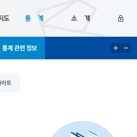
지도
통ㅤ계
소ㅤ개
부산 통계
플랫폼 소개
통계 관련 정보
통계로 보는 부산
공지사항
데이터
통계 자료실
Big 월간뉴스
지도
통계 알림
이용 안내
사이트
5
통계 관련 정보
이용 문의 및 개선 요청