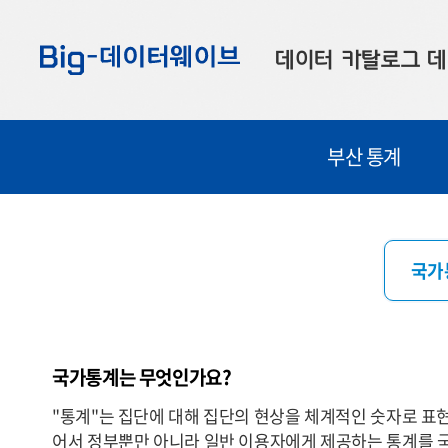
바
바
바
로
로
로
데이터 카탈로그
데
가
가
가
기
기
기
공공데이터
대
부산 통계
부산데이터
우
맞춤형 데이터
셀
연계 데이터
국가
데이터 제공 신청
데이터 오류 신고
국가통계는 무엇인가요?
"통계"는 집단에 대해 집단의 현상을 체계적인 숫자로 표
어서 정부뿐만 아니라 일반 이용자에게 제공하는 통계를 국가통계(