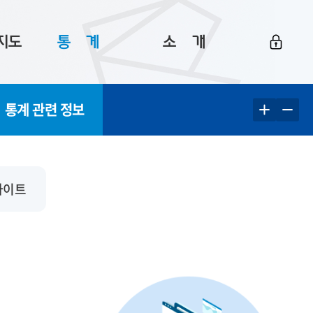
지도
통ㅤ계
소ㅤ개
부산 통계
플랫폼 소개
통계 관련 정보
통계로 보는 부산
공지사항
데이터
통계 자료실
Big 월간뉴스
지도
통계 알림
이용 안내
사이트
5
통계 관련 정보
이용 문의 및 개선 요청