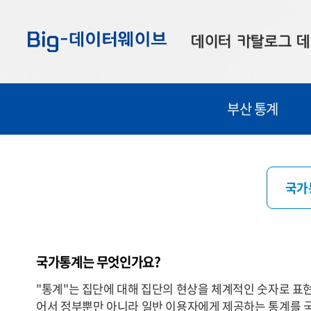
바
바
바
로
로
로
데이터 카탈로그
데
가
가
가
기
기
기
공공데이터
대
부산 통계
부산데이터
우
맞춤형 데이터
셀
연계 데이터
국가
데이터 제공 신청
데이터 오류 신고
국가통계는 무엇인가요?
"통계"는 집단에 대해 집단의 현상을 체계적인 숫자로 표
어서 정부뿐만 아니라 일반 이용자에게 제공하는 통계를 국가통계(