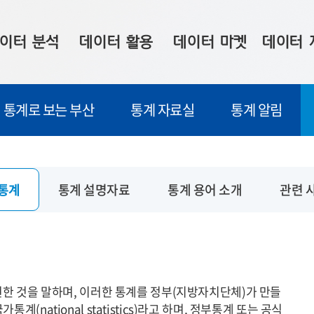
이터 분석
데이터 활용
데이터 마켓
데이터 
시 보드
상황판
데이터 구매
전국 통합맵
통계로 보는 부산
통계 자료실
통계 알림
수사례
시각화 서비스
맞춤형 의뢰
데이터 현황
프 분석
데이터 활용 서비스
데이터 공모전
지도 기반 
주소 좌표 변환
판매자 신청
시민 공감
통계
통계 설명자료
통계 용어 소개
관련 
프로파일링
참여 기업 홍보
소상공인36
마켓 이용 안내
현한 것을 말하며, 이러한 통계를 정부(지방자치단체)가 만들
national statistics)라고 하며, 정부통계 또는 공식