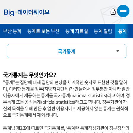
바
바
바
로
로
로
가
가
가
부산 통계
통계로 보는 부산
통계 자료실
통계 알림
통계 관
기
기
기
국가통계
통계 설명자료
국가통계는 무엇인가요?
통계 용어 소개
"통계"는 집단에 대해 집단의 현상을 체계적인 숫자로 표현한 것을 말하
며, 이러한 통계를 정부(지방자치단체)가 만들어서 정부뿐만 아니라 일반
관련 사이트
이용자에게 제공하는 통계를 국가통계(national statistics)라고 하며, 정
부통계 또는 공식통계(official statistics)라고도 합니다. 정부기관이 자
신의 목적을 위해 만든 후 일반 이용자에게 제공하지 않는 통계는 원칙적
으로 국가통계에서 제외됩니다.
통계법 제3조에 따르면 국가통계를, ‘통계란 통계작성기관이 정부정책의