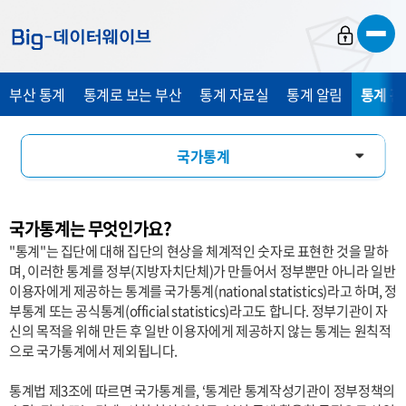
바
바
바
로
로
로
가
가
가
부산 통계
통계로 보는 부산
통계 자료실
통계 알림
통계 관
기
기
기
국가통계
통계 설명자료
국가통계는 무엇인가요?
통계 용어 소개
"통계"는 집단에 대해 집단의 현상을 체계적인 숫자로 표현한 것을 말하
며, 이러한 통계를 정부(지방자치단체)가 만들어서 정부뿐만 아니라 일반
관련 사이트
이용자에게 제공하는 통계를 국가통계(national statistics)라고 하며, 정
부통계 또는 공식통계(official statistics)라고도 합니다. 정부기관이 자
신의 목적을 위해 만든 후 일반 이용자에게 제공하지 않는 통계는 원칙적
으로 국가통계에서 제외됩니다.
통계법 제3조에 따르면 국가통계를, ‘통계란 통계작성기관이 정부정책의