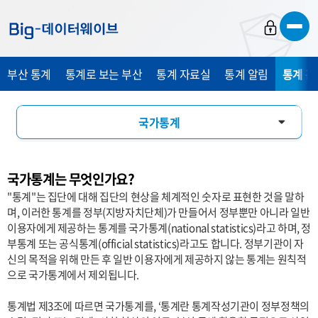
바
바
바
로
로
로
가
가
가
부산 통계
통계로 보는 부산
통계 자료실
통계 알림
통계 관
기
기
기
국가통계
통계 설명자료
국가통계는 무엇인가요?
통계 용어 소개
"통계"는 집단에 대해 집단의 현상을 체계적인 숫자로 표현한 것을 말하
며, 이러한 통계를 정부(지방자치단체)가 만들어서 정부뿐만 아니라 일반
관련 사이트
이용자에게 제공하는 통계를 국가통계(national statistics)라고 하며, 정
부통계 또는 공식통계(official statistics)라고도 합니다. 정부기관이 자
신의 목적을 위해 만든 후 일반 이용자에게 제공하지 않는 통계는 원칙적
으로 국가통계에서 제외됩니다.
통계법 제3조에 따르면 국가통계를, ‘통계란 통계작성기관이 정부정책의