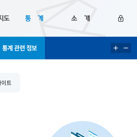
지도
통ㅤ계
소ㅤ개
부산 통계
플랫폼 소개
통계 관련 정보
통계로 보는 부산
공지사항
데이터
통계 자료실
Big 월간뉴스
지도
통계 알림
이용 안내
사이트
5
통계 관련 정보
이용 문의 및 개선 요청