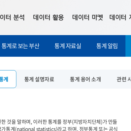
이터 분석
데이터 활용
데이터 마켓
데이터 
시 보드
상황판
데이터 구매
전국 통합맵
통계로 보는 부산
통계 자료실
통계 알림
수사례
시각화 서비스
맞춤형 의뢰
데이터 현황
프 분석
데이터 활용 서비스
데이터 공모전
지도 기반 
주소 좌표 변환
판매자 신청
시민 공감
통계
통계 설명자료
통계 용어 소개
관련 
프로파일링
참여 기업 홍보
소상공인36
마켓 이용 안내
현한 것을 말하며, 이러한 통계를 정부(지방자치단체)가 만들
national statistics)라고 하며, 정부통계 또는 공식