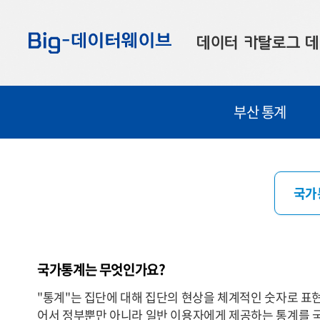
바
바
바
로
로
로
데이터 카탈로그
데
가
가
가
기
기
기
공공데이터
대
부산 통계
부산데이터
우
맞춤형 데이터
셀
연계 데이터
국가
데이터 제공 신청
데이터 오류 신고
국가통계는 무엇인가요?
"통계"는 집단에 대해 집단의 현상을 체계적인 숫자로 표
어서 정부뿐만 아니라 일반 이용자에게 제공하는 통계를 국가통계(