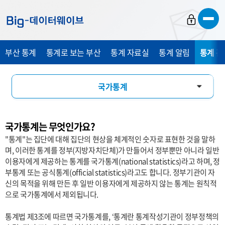
바
바
바
로
로
로
가
가
가
부산 통계
통계로 보는 부산
통계 자료실
통계 알림
통계 관
기
기
기
국가통계
통계 설명자료
국가통계는 무엇인가요?
통계 용어 소개
"통계"는 집단에 대해 집단의 현상을 체계적인 숫자로 표현한 것을 말하
며, 이러한 통계를 정부(지방자치단체)가 만들어서 정부뿐만 아니라 일반
관련 사이트
이용자에게 제공하는 통계를 국가통계(national statistics)라고 하며, 정
부통계 또는 공식통계(official statistics)라고도 합니다. 정부기관이 자
신의 목적을 위해 만든 후 일반 이용자에게 제공하지 않는 통계는 원칙적
으로 국가통계에서 제외됩니다.
통계법 제3조에 따르면 국가통계를, ‘통계란 통계작성기관이 정부정책의