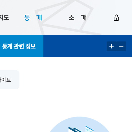
지도
통ㅤ계
소ㅤ개
부산 통계
플랫폼 소개
통계 관련 정보
통계로 보는 부산
공지사항
데이터
통계 자료실
Big 월간뉴스
지도
통계 알림
이용 안내
사이트
5
통계 관련 정보
이용 문의 및 개선 요청