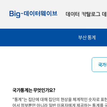
바
바
바
로
로
로
데이터 카탈로그
데
가
가
가
기
기
기
공공데이터
대
부산 통계
부산데이터
우
맞춤형 데이터
셀
연계 데이터
국가
데이터 제공 신청
데이터 오류 신고
국가통계는 무엇인가요?
"통계"는 집단에 대해 집단의 현상을 체계적인 숫자로 표
어서 정부뿐만 아니라 일반 이용자에게 제공하는 통계를 국가통계(