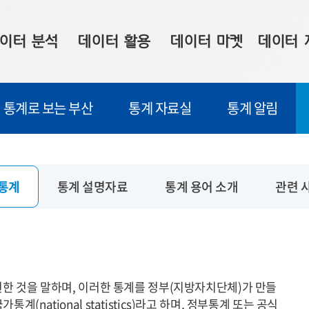
이터 분석
데이터 활용
데이터 마켓
데이터 
시 보드
상황판
데이터 구매
전국 통합맵
통계로 보는 부산
통계 자료실
통계 알림
수사례
시각화 서비스
맞춤형 의뢰
데이터 현황
프 분석
데이터 활용 서비스
데이터 공모전
지도 기반 
주소 좌표 변환
판매자 신청
시민 공감
통계
통계 설명자료
통계 용어 소개
관련 
프로파일링
참여 기업 홍보
소상공인36
마켓 이용 안내
현한 것을 말하며, 이러한 통계를 정부(지방자치단체)가 만들
national statistics)라고 하며, 정부통계 또는 공식