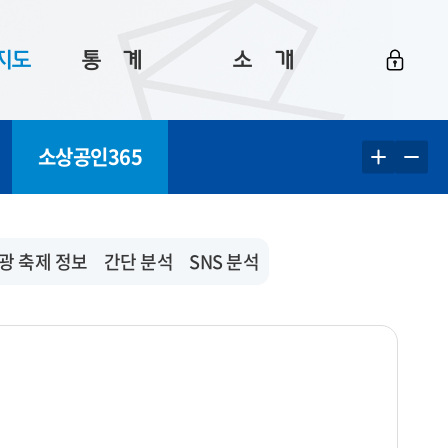
지도
통ㅤ계
소ㅤ개
부산 통계
플랫폼 소개
소상공인365
통계로 보는 부산
공지사항
데이터
통계 자료실
Big 월간뉴스
지도
통계 알림
이용 안내
광 축제 정보
간단 분석
SNS 분석
5
통계 관련 정보
이용 문의 및 개선 요청