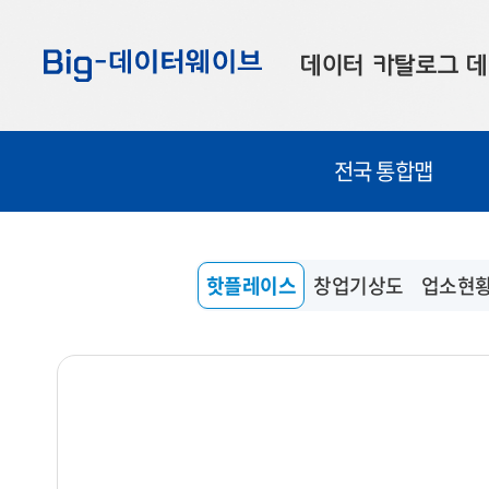
바
바
바
로
로
로
데이터 카탈로그
데
가
가
가
기
기
기
공공데이터
대
전국 통합맵
부산데이터
우
맞춤형 데이터
셀
연계 데이터
핫플레이스
창업기상도
업소현
데이터 제공 신청
데이터 오류 신고