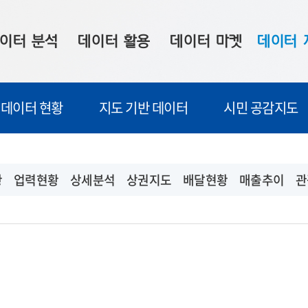
이터 분석
데이터 활용
데이터 마켓
데이터 
시 보드
상황판
데이터 구매
전국 통합맵
데이터 현황
지도 기반 데이터
시민 공감지도
수사례
시각화 서비스
맞춤형 의뢰
데이터 현황
프 분석
데이터 활용 서비스
데이터 공모전
지도 기반 
주소 좌표 변환
판매자 신청
시민 공감
황
업력현황
상세분석
상권지도
배달현황
매출추이
관
프로파일링
참여 기업 홍보
소상공인36
마켓 이용 안내