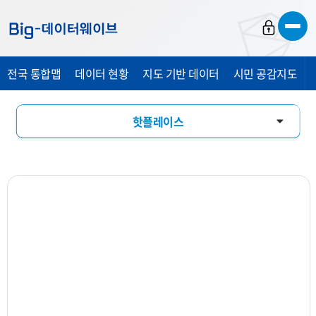
바
바
바
로
로
로
가
가
가
전국 통합맵
데이터 현황
지도 기반 데이터
시민 공감지도
기
기
기
핫플레이스
창업기상도
업소현황
업력현황
상세분석
상권지도