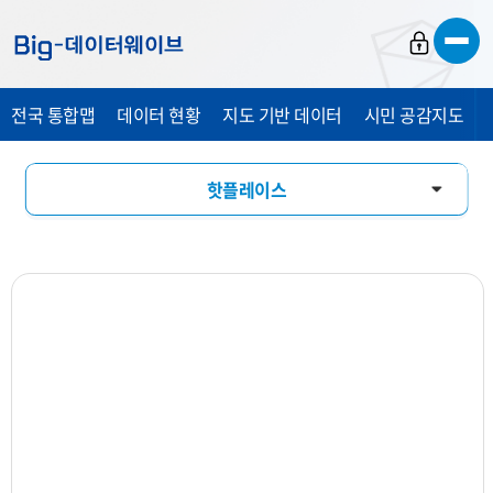
바
바
바
로
로
로
가
가
가
전국 통합맵
데이터 현황
지도 기반 데이터
시민 공감지도
기
기
기
핫플레이스
창업기상도
업소현황
업력현황
상세분석
상권지도