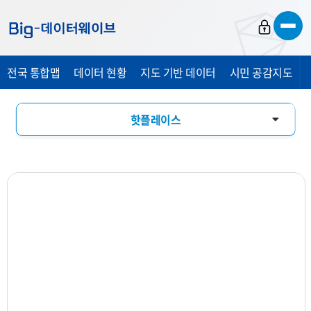
바
바
바
로
로
로
가
가
가
전국 통합맵
데이터 현황
지도 기반 데이터
시민 공감지도
기
기
기
핫플레이스
창업기상도
업소현황
업력현황
상세분석
상권지도