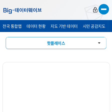
바
바
바
로
로
로
가
가
가
전국 통합맵
데이터 현황
지도 기반 데이터
시민 공감지도
기
기
기
핫플레이스
창업기상도
업소현황
업력현황
상세분석
상권지도