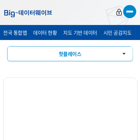
바
바
바
로
로
로
가
가
가
전국 통합맵
데이터 현황
지도 기반 데이터
시민 공감지도
기
기
기
핫플레이스
창업기상도
업소현황
업력현황
상세분석
상권지도