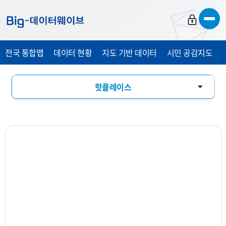
바
바
바
로
로
로
가
가
가
전국 통합맵
데이터 현황
지도 기반 데이터
시민 공감지도
기
기
기
핫플레이스
창업기상도
업소현황
업력현황
상세분석
상권지도