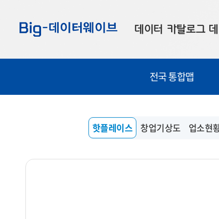
바
바
바
로
로
로
데이터 카탈로그
데
가
가
가
기
기
기
공공데이터
대
전국 통합맵
부산데이터
우
맞춤형 데이터
셀
연계 데이터
핫플레이스
창업기상도
업소현
데이터 제공 신청
데이터 오류 신고