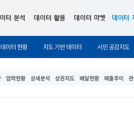
이터 분석
데이터 활용
데이터 마켓
데이터 
시 보드
상황판
데이터 구매
전국 통합맵
데이터 현황
지도 기반 데이터
시민 공감지도
수사례
시각화 서비스
맞춤형 의뢰
데이터 현황
프 분석
데이터 활용 서비스
데이터 공모전
지도 기반 
주소 좌표 변환
판매자 신청
시민 공감
황
업력현황
상세분석
상권지도
배달현황
매출추이
관
프로파일링
참여 기업 홍보
소상공인36
마켓 이용 안내