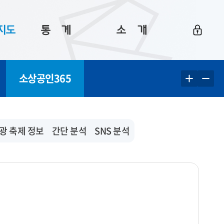
지도
통ㅤ계
소ㅤ개
부산 통계
플랫폼 소개
소상공인365
통계로 보는 부산
공지사항
데이터
통계 자료실
Big 월간뉴스
지도
통계 알림
이용 안내
광 축제 정보
간단 분석
SNS 분석
5
통계 관련 정보
이용 문의 및 개선 요청