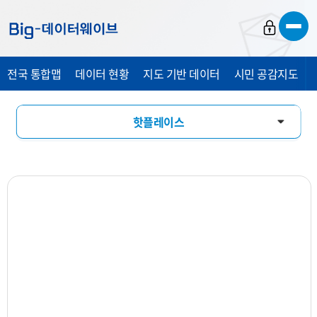
바
바
바
로
로
로
가
가
가
전국 통합맵
데이터 현황
지도 기반 데이터
시민 공감지도
기
기
기
핫플레이스
창업기상도
업소현황
업력현황
상세분석
상권지도