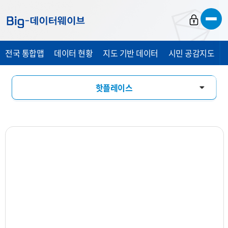
바
바
바
로
로
로
가
가
가
전국 통합맵
데이터 현황
지도 기반 데이터
시민 공감지도
기
기
기
핫플레이스
창업기상도
업소현황
업력현황
상세분석
상권지도