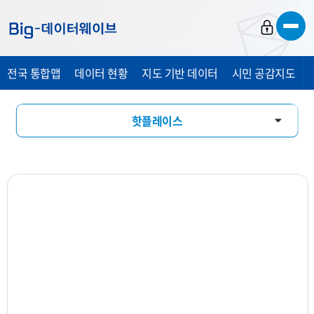
바
바
바
로
로
로
가
가
가
전국 통합맵
데이터 현황
지도 기반 데이터
시민 공감지도
기
기
기
핫플레이스
창업기상도
업소현황
업력현황
상세분석
상권지도