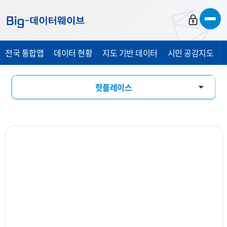
바
바
바
로
로
로
가
가
가
전국 통합맵
데이터 현황
지도 기반 데이터
시민 공감지도
기
기
기
핫플레이스
창업기상도
업소현황
업력현황
상세분석
상권지도