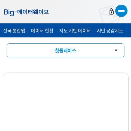
바
바
바
로
로
로
가
가
가
전국 통합맵
데이터 현황
지도 기반 데이터
시민 공감지도
기
기
기
핫플레이스
창업기상도
업소현황
업력현황
상세분석
상권지도