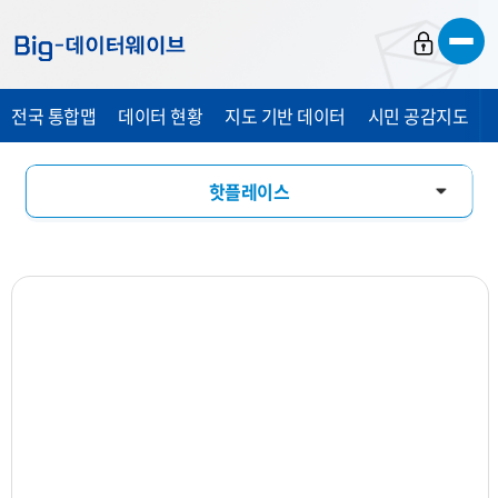
바
바
바
로
로
로
가
가
가
전국 통합맵
데이터 현황
지도 기반 데이터
시민 공감지도
기
기
기
핫플레이스
창업기상도
업소현황
업력현황
상세분석
상권지도