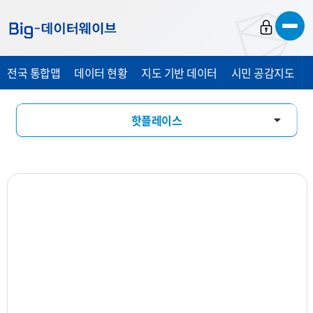
바
바
바
로
로
로
가
가
가
전국 통합맵
데이터 현황
지도 기반 데이터
시민 공감지도
기
기
기
핫플레이스
창업기상도
업소현황
업력현황
상세분석
상권지도