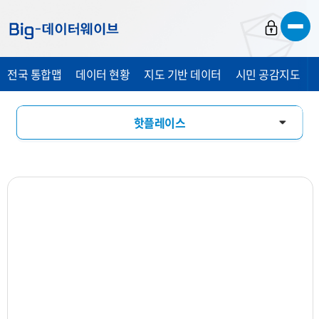
바
바
바
로
로
로
가
가
가
전국 통합맵
데이터 현황
지도 기반 데이터
시민 공감지도
기
기
기
핫플레이스
창업기상도
업소현황
업력현황
상세분석
상권지도