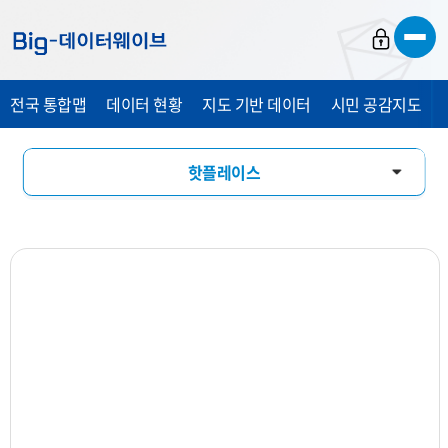
바
바
바
로
로
로
가
가
가
전국 통합맵
데이터 현황
지도 기반 데이터
시민 공감지도
기
기
기
핫플레이스
창업기상도
업소현황
업력현황
상세분석
상권지도