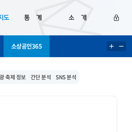
지도
통ㅤ계
소ㅤ개
부산 통계
플랫폼 소개
소상공인365
통계로 보는 부산
공지사항
데이터
통계 자료실
Big 월간뉴스
지도
통계 알림
이용 안내
광 축제 정보
간단 분석
SNS 분석
5
통계 관련 정보
이용 문의 및 개선 요청