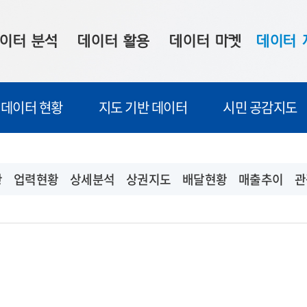
이터 분석
데이터 활용
데이터 마켓
데이터 
시 보드
상황판
데이터 구매
전국 통합맵
데이터 현황
지도 기반 데이터
시민 공감지도
수사례
시각화 서비스
맞춤형 의뢰
데이터 현황
프 분석
데이터 활용 서비스
데이터 공모전
지도 기반 
주소 좌표 변환
판매자 신청
시민 공감
황
업력현황
상세분석
상권지도
배달현황
매출추이
관
프로파일링
참여 기업 홍보
소상공인36
마켓 이용 안내