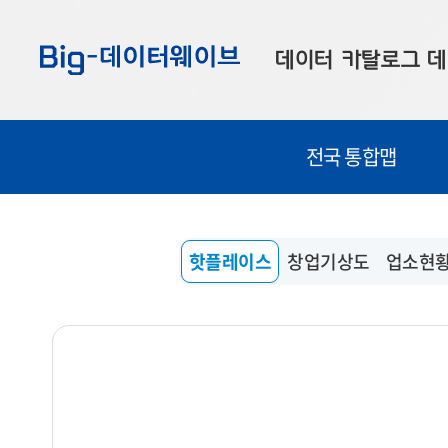
바
바
바
로
로
로
데이터 카탈로그
데
가
가
가
기
기
기
공공데이터
대
전국 통합맵
부산데이터
우
맞춤형 데이터
셀
연계 데이터
핫플레이스
창업기상도
업소현
데이터 제공 신청
데이터 오류 신고