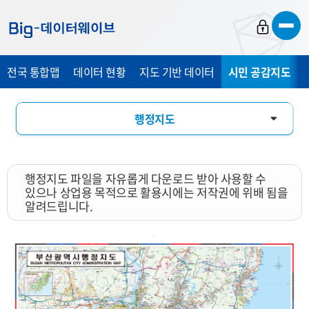
바
바
바
로
로
로
가
가
가
전국 통합맵
데이터 현황
지도 기반 데이터
시민 공감지도
기
기
기
행정지도
통계 총 조사 시각화 지도
행정지도 파일을 자유롭게 다운로드 받아 사용할 수
지도 활용 서비스
있으나 상업용 목적으로 활용시에는 저작권에 위배 됨을
알려드립니다.