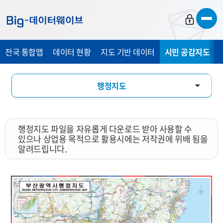
바
바
바
로
로
로
가
가
가
전국 통합맵
데이터 현황
지도 기반 데이터
시민 공감지도
기
기
기
행정지도
통계 총 조사 시각화 지도
행정지도 파일을 자유롭게 다운로드 받아 사용할 수
지도 활용 서비스
있으나 상업용 목적으로 활용시에는 저작권에 위배 됨을
알려드립니다.