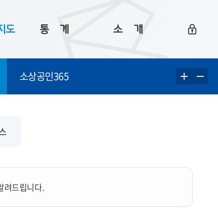
지도
통ㅤ계
소ㅤ개
부산 통계
플랫폼 소개
소상공인365
통계로 보는 부산
공지사항
데이터
통계 자료실
Big 월간뉴스
지도
통계 알림
이용 안내
비스
5
통계 관련 정보
이용 문의 및 개선 요청
 알려드립니다.