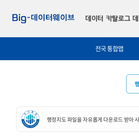
바
바
바
로
로
로
데이터 카탈로그
데
가
가
가
기
기
기
공공데이터
대
전국 통합맵
부산데이터
우
맞춤형 데이터
셀
연계 데이터
데이터 제공 신청
데이터 오류 신고
행정지도 파일을 자유롭게 다운로드 받아 사