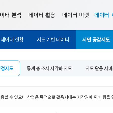
이터 분석
데이터 활용
데이터 마켓
데이터 
시 보드
상황판
데이터 구매
전국 통합맵
데이터 현황
지도 기반 데이터
시민 공감지도
수사례
시각화 서비스
맞춤형 의뢰
데이터 현황
프 분석
데이터 활용 서비스
데이터 공모전
지도 기반 
주소 좌표 변환
판매자 신청
시민 공감
행정지도
통계 총 조사 시각화 지도
지도 활용 서
프로파일링
참여 기업 홍보
소상공인36
마켓 이용 안내
용할 수 있으나 상업용 목적으로 활용시에는 저작권에 위배 됨을