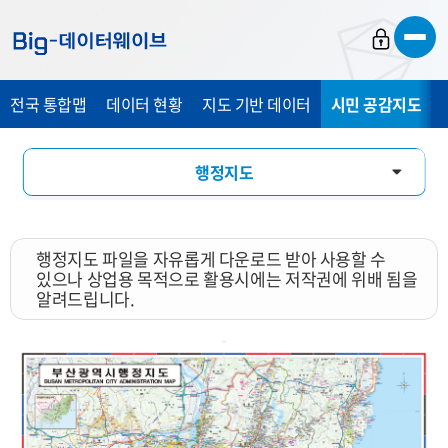
바
바
바
로
로
로
가
가
가
전국 통합맵
데이터 현황
지도 기반 데이터
시민 공감지도
기
기
기
행정지도
통계 총 조사 시각화 지도
행정지도 파일을 자유롭게 다운로드 받아 사용할 수
지도 활용 서비스
있으나 상업용 목적으로 활용시에는 저작권에 위배 됨을
알려드립니다.