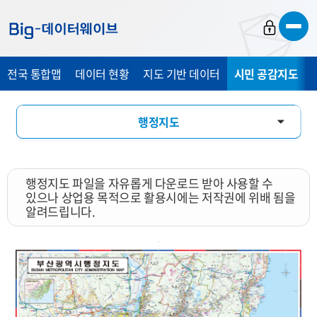
바
바
바
로
로
로
가
가
가
전국 통합맵
데이터 현황
지도 기반 데이터
시민 공감지도
기
기
기
행정지도
통계 총 조사 시각화 지도
행정지도 파일을 자유롭게 다운로드 받아 사용할 수
지도 활용 서비스
있으나 상업용 목적으로 활용시에는 저작권에 위배 됨을
알려드립니다.