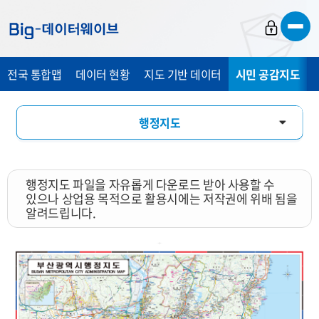
바
바
바
로
로
로
가
가
가
전국 통합맵
데이터 현황
지도 기반 데이터
시민 공감지도
기
기
기
행정지도
통계 총 조사 시각화 지도
행정지도 파일을 자유롭게 다운로드 받아 사용할 수
지도 활용 서비스
있으나 상업용 목적으로 활용시에는 저작권에 위배 됨을
알려드립니다.