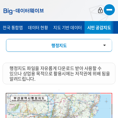
바
바
바
로
로
로
가
가
가
전국 통합맵
데이터 현황
지도 기반 데이터
시민 공감지도
기
기
기
행정지도
통계 총 조사 시각화 지도
행정지도 파일을 자유롭게 다운로드 받아 사용할 수
지도 활용 서비스
있으나 상업용 목적으로 활용시에는 저작권에 위배 됨을
알려드립니다.